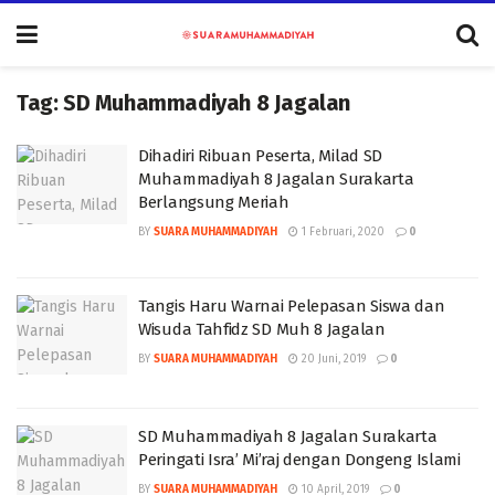
Tag:
SD Muhammadiyah 8 Jagalan
Dihadiri Ribuan Peserta, Milad SD
Muhammadiyah 8 Jagalan Surakarta
Berlangsung Meriah
BY
SUARA MUHAMMADIYAH
1 Februari, 2020
0
Tangis Haru Warnai Pelepasan Siswa dan
Wisuda Tahfidz SD Muh 8 Jagalan
BY
SUARA MUHAMMADIYAH
20 Juni, 2019
0
SD Muhammadiyah 8 Jagalan Surakarta
Peringati Isra’ Mi’raj dengan Dongeng Islami
BY
SUARA MUHAMMADIYAH
10 April, 2019
0