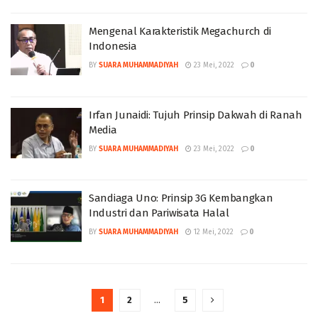
Mengenal Karakteristik Megachurch di
Indonesia
BY
SUARA MUHAMMADIYAH
23 Mei, 2022
0
Irfan Junaidi: Tujuh Prinsip Dakwah di Ranah
Media
BY
SUARA MUHAMMADIYAH
23 Mei, 2022
0
Sandiaga Uno: Prinsip 3G Kembangkan
Industri dan Pariwisata Halal
BY
SUARA MUHAMMADIYAH
12 Mei, 2022
0
1
2
…
5