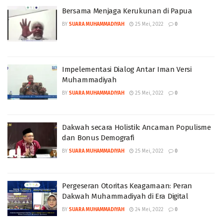
Bersama Menjaga Kerukunan di Papua
BY
SUARA MUHAMMADIYAH
25 Mei, 2022
0
Impelementasi Dialog Antar Iman Versi
Muhammadiyah
BY
SUARA MUHAMMADIYAH
25 Mei, 2022
0
Dakwah secara Holistik: Ancaman Populisme
dan Bonus Demografi
BY
SUARA MUHAMMADIYAH
25 Mei, 2022
0
Pergeseran Otoritas Keagamaan: Peran
Dakwah Muhammadiyah di Era Digital
BY
SUARA MUHAMMADIYAH
24 Mei, 2022
0