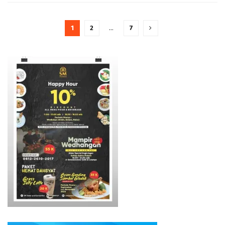
1
2
…
7