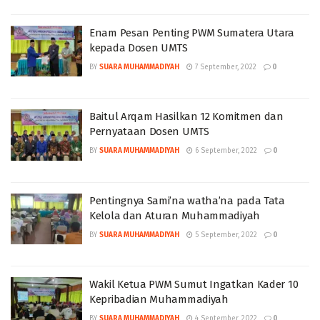
Enam Pesan Penting PWM Sumatera Utara
kepada Dosen UMTS
BY
SUARA MUHAMMADIYAH
7 September, 2022
0
Baitul Arqam Hasilkan 12 Komitmen dan
Pernyataan Dosen UMTS
BY
SUARA MUHAMMADIYAH
6 September, 2022
0
Pentingnya Sami’na watha’na pada Tata
Kelola dan Aturan Muhammadiyah
BY
SUARA MUHAMMADIYAH
5 September, 2022
0
Wakil Ketua PWM Sumut Ingatkan Kader 10
Kepribadian Muhammadiyah
BY
SUARA MUHAMMADIYAH
4 September, 2022
0