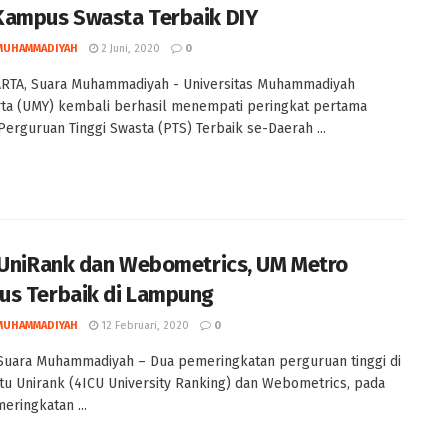
ampus Swasta Terbaik DIY
MUHAMMADIYAH
2 Juni, 2020
0
RTA, Suara Muhammadiyah - Universitas Muhammadiyah
ta (UMY) kembali berhasil menempati peringkat pertama
Perguruan Tinggi Swasta (PTS) Terbaik se-Daerah ...
 UniRank dan Webometrics, UM Metro
s Terbaik di Lampung
MUHAMMADIYAH
12 Februari, 2020
0
Suara Muhammadiyah – Dua pemeringkatan perguruan tinggi di
itu Unirank (4ICU University Ranking) dan Webometrics, pada
eringkatan ...