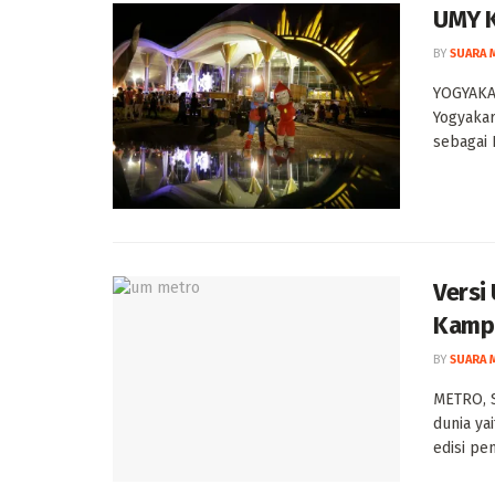
UMY K
BY
SUARA 
YOGYAKA
Yogyakar
sebagai 
Versi
Kampu
BY
SUARA 
METRO, 
dunia ya
edisi pem