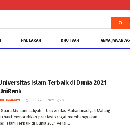
H
HADLARAH
KHUTBAH
TANYA JAWAB A
niversitas Islam Terbaik di Dunia 2021
 UniRank
MUHAMMADIYAH
18 Februari, 2021
0
 Suara Muhammadiyah – Universitas Muhammadiyah Malang
erhasil menorehkan prestasi sangat membanggakan
as Islam Terbaik di Dunia 2021 Versi ...