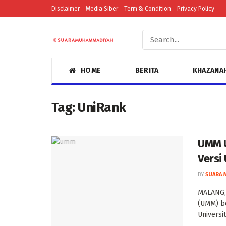
Disclaimer
Media Siber
Term & Condition
Privacy Policy
HOME
BERITA
KHAZANA
Tag:
UniRank
UMM U
Versi
BY
SUARA 
MALANG,
(UMM) b
Universit