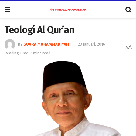
Teologi Al Qur’an
BY
SUARA MUHAMMADIYAH
23 Januari, 2016
A
A
Reading Time: 2 mins read