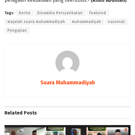
peragaan kekuasaan yang overdosis.•
(Ridlo Abdillah)
Tags:
berita
Dinamika Persyarikatan
featured
majalah suara muhammadiyah
muhammadiyah
nasional
Pengajian
Suara Muhammadiyah
Related
Posts