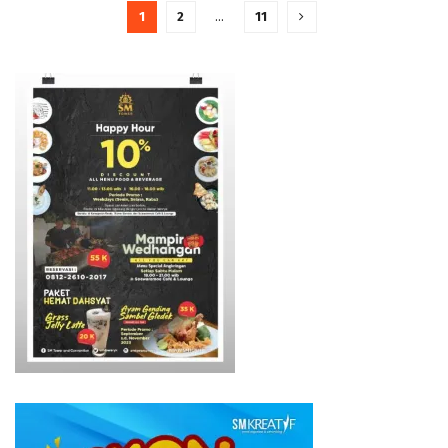
1
2
…
11