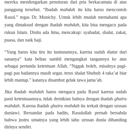
mereka mendengarkan penuturan dari pria berkacamata di atas
panggung tersebut. “Ibadah
mahdah
itu kita harus mencontoh
Rasul.” tegas Dr. Munichy. Untuk lebih mudah memahami apa
yang dimaksud dengan ibadah
mahdah
, kita bisa mengacu pada
rukun Islam. Disitu ada lima, mencakup: syahadat, shalat, zakat,
puasa, dan naik haji.
“Yang harus kita tiru itu tuntunannya, karena sudah diatur dari
sananya” kata beliau sambil mengangkat tangannya ke atas
sebagai pertanda ketentuan Allah. “Nggak boleh, misalnya pagi-
pagi pas badannya masih segar, terus shalat Shubuh 4 raka’at biar
lebih mantap.” katanya disambut gelak tawa jama’ah.
Jika ibadah
mahdah
harus mengacu pada Rasul karena sudah
pasti ketentuaannya, tidak demikian halnya dengan ibadah
ghairu
mahdah
. Karena ibadah
ghairu
mahdah
itu terkait dengan urusan
duniawi. Bersandar pada hadits, Rasulullah pernah bersabda
bahwa justru umatnya yang lebih tahu urusan dunia dibanding
dirinya sendiri.