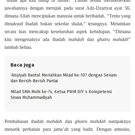
“untuk apa kita hidup di dunia?” Lantas beliau membeberkan
jawabannya dengan merujuk pada surat Adz-Dzariyat ayat 56,
dimana Allah menciptakan manusia untuk beribadah. “Tentu yang
dimaksud ibadah bukan sekedar shalat,” terangnya. Melainkan
secara luas mencakup keseluruhan aspek kehidupan. “Dimana
kita mengenalnya ada ibadah
mahdah
dan
ghairu mahdah
”
tambah beliau.
Baca Juga
‘Aisyiyah Bantul Meriahkan Milad ke-107 dengan Senam
dan Bersih-Bersih Pantai
Milad SMA Muhi ke-74, Ketua PWM DIY 4 Kompetensi
Siswa Muhammadiyah
Pembahasan ibadah
mahdah
dan
ghairu mahdah
nampaknya
menarik perhatian para jama’ah yang hadir. Dengan antusias,