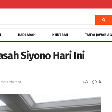
H
HADLARAH
KHUTBAH
TANYA JAWAB A
sah Siyono Hari Ini
A
4
ime: 1 min read
A