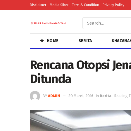
Disclaimer
Media Siber
Term & Condition
Privacy Policy
HOME
BERITA
KHAZANA
Rencana Otopsi Jena
Ditunda
BY
ADMIN
30 Maret, 2016
in
Berita
Reading T