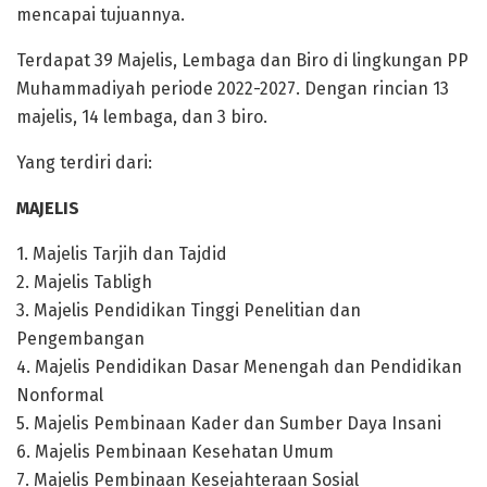
mencapai tujuannya.
Terdapat 39 Majelis, Lembaga dan Biro di lingkungan PP
Muhammadiyah periode 2022-2027. Dengan rincian 13
majelis, 14 lembaga, dan 3 biro.
Yang terdiri dari:
MA
J
ELIS
1.
Majelis Tarjih dan
Tajdid
2.
Majelis Tabligh
3.
Majelis Pendidikan
Ting
g
i
Penelitian
dan
Penge
m
bangan
4.
Majelis Pendidikan Das
ar Menengah dan Pendidikan
Non
f
ormal
5.
Majelis Pembinaan Kad
er d
an Sumber
Daya Insani
6.
Majelis Pembinaan Kesehatan Umum
7.
Majelis P
embinaan Kesejahteraan Sosial