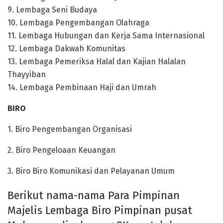
9.
Lembaga Seni Bud
aya
10.
L
embaga Pe
ngembangan Ola
h
raga
11.
Lembaga Hubun
g
an dan Kerja
S
ama Internasional
12.
Le
mbaga Dakwah Komunitas
13.
Lembaga Pemerik
sa Halal dan Kajian
Halalan
Thayyiban
14.
Lembaga Pembinaan Haji dan
Umrah
BIRO
1. Biro Pengembangan Organisasi
2. Biro Pengeloaan Keuangan
3. Biro Biro Komunikasi dan Pelayanan Umum
Berikut nama-nama Para Pimpinan
Majelis Lembaga Biro Pimpinan pusat