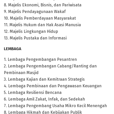
8.
Majelis Ekonomi, Bisnis, dan Pariwisata
9.
Ma
jelis
Pendayagunaan Wakaf
10.
Ma
j
elis Pemberdayaan Masyarakat
11.
Majelis Hukum dan Hak Asasi Manusia
12.
Majelis Ling
kungan Hidup
13.
Majelis Pustaka
dan
Informa
si
LEMBAGA
1.
Lembaga
Pengembangan Pesantren
2.
Lembaga Pengembangan Cabang
/
Ranting dan
Pembinaa
n Mas
j
id
3.
Lembaga Kajian dan K
emitraan Strateg
i
s
4.
Lembaga Pembinaan dan Pengawasa
n Keuangan
5.
Lembaga Resiliensi Bencana
6.
Lem
baga Amil Zakat, Infak, dan Sedekah
7.
L
embaga Pengembang
Usaha M
ikro Kecil Menengah
8.
Lembaga Hikmah dan Kebijakan Publik