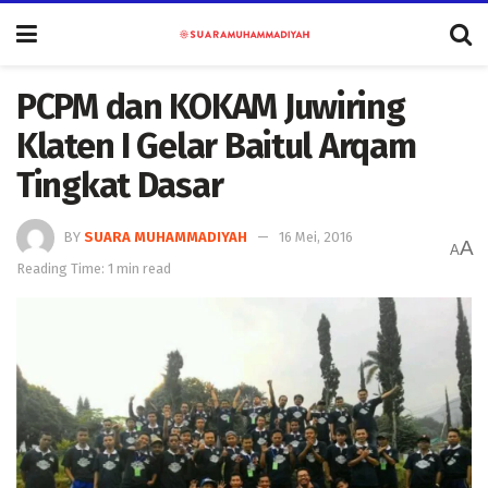
PCPM dan KOKAM Juwiring
Klaten I Gelar Baitul Arqam
Tingkat Dasar
BY
SUARA MUHAMMADIYAH
16 Mei, 2016
A
A
Reading Time: 1 min read