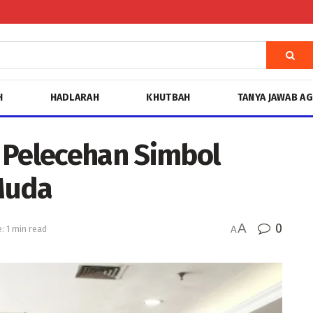
H
HADLARAH
KHUTBAH
TANYA JAWAB A
 Pelecehan Simbol
Muda
A
0
: 1 min read
A