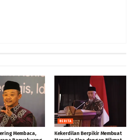
BERITA
ering Membaca,
Kekerdilan Berpikir Membuat