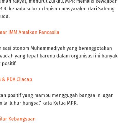
ah rakyat, menurut Zulkifli, MPR memiliki kewajiban
R RI kepada seluruh lapisan masyarakat dari Sabang
muda.
mar IMM Amalkan Pancasila
ganisasi otonom Muhammadiyah yang beranggotakan
di wadah yang tepat karena dalam organisasi ini banyak
positif.
 & PDA Cilacap
tan positif yang mampu menggugah bangsa ini agar
lai luhur bangsa,” kata Ketua MPR.
ilar Kebangsaan