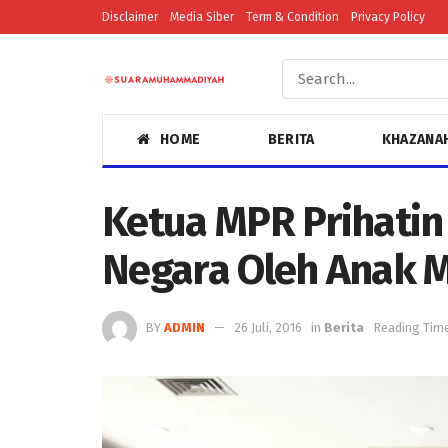
Disclaimer
Media Siber
Term & Condition
Privacy Policy
HOME
BERITA
KHAZANA
Ketua MPR Prihatin
Negara Oleh Anak 
BY
ADMIN
26 Juli, 2016
in
Berita
Reading Time