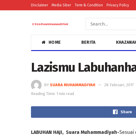
Disclaimer
Media Siber
Term & Condition
Privacy Policy
HOME
BERITA
KHAZANA
Lazismu Labuhanha
BY
SUARA MUHAMMADIYAH
28 Februari, 2017
Reading Time: 1 min read
Share
LABUHAN HAJI, Suara Muhammadiyah-
Sesuai