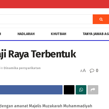
H
HADLARAH
KHUTBAH
TANYA JAWAB A
ji Raya Terbentuk
in
Dinamika persyarikatan
A
0
A
 dengan amanat Majelis Muzakarah Muhammadiyah