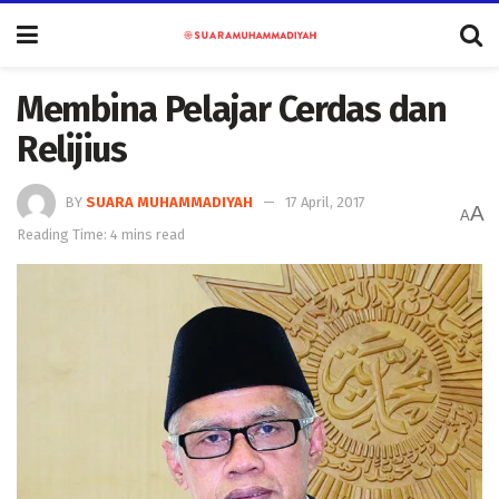
Membina Pelajar Cerdas dan
Relijius
BY
SUARA MUHAMMADIYAH
17 April, 2017
A
A
Reading Time: 4 mins read