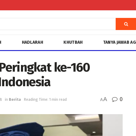
H
HADLARAH
KHUTBAH
TANYA JAWAB A
Peringkat ke-160
Indonesia
A
0
18
in
Berita
Reading Time: 1 min read
A