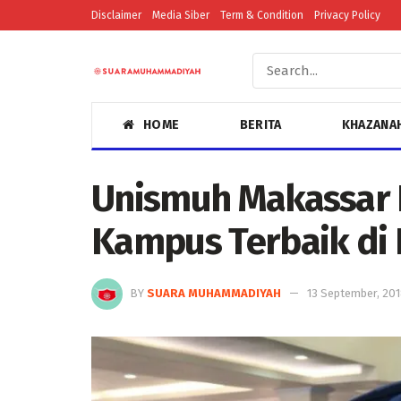
Disclaimer
Media Siber
Term & Condition
Privacy Policy
HOME
BERITA
KHAZANA
Unismuh Makassar 
Kampus Terbaik di 
BY
SUARA MUHAMMADIYAH
13 September, 20