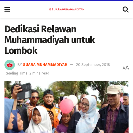
Dedikasi Relawan
Muhammadiyah untuk
Lombok
BY
SUARA MUHAMMADIYAH
20 September, 2018
A
A
Reading Time: 2 mins read