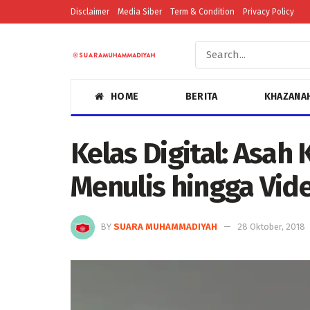
Disclaimer
Media Siber
Term & Condition
Privacy Policy
HOME
BERITA
KHAZANA
Kelas Digital: Asah
Menulis hingga Vid
BY
SUARA MUHAMMADIYAH
28 Oktober, 2018