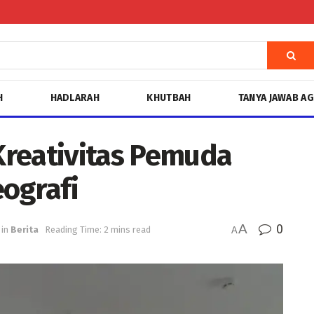
H
HADLARAH
KHUTBAH
TANYA JAWAB A
 Kreativitas Pemuda
eografi
A
0
in
Berita
Reading Time: 2 mins read
A