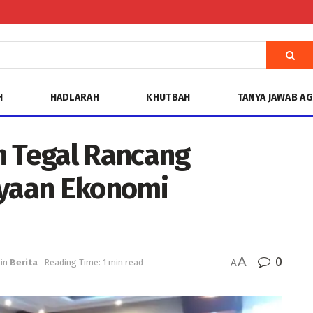
H
HADLARAH
KHUTBAH
TANYA JAWAB A
n Tegal Rancang
yaan Ekonomi
A
0
in
Berita
Reading Time: 1 min read
A