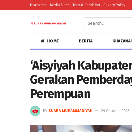
Disclaimer
Media Siber
Term & Condition
Privacy Policy
HOME
BERITA
KHAZANA
‘Aisyiyah Kabupate
Gerakan Pemberda
Perempuan
BY
SUARA MUHAMMADIYAH
29 Oktober, 2018