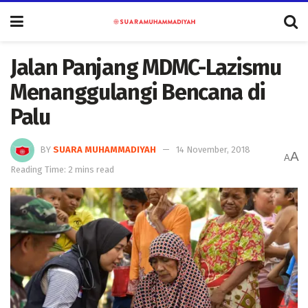
Jalan Panjang MDMC-Lazismu
Menanggulangi Bencana di
Palu
BY
SUARA MUHAMMADIYAH
14 November, 2018
A
A
Reading Time: 2 mins read