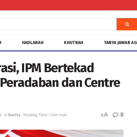
H
HADLARAH
KHUTBAH
TANYA JAWAB A
asi, IPM Bertekad
 Peradaban dan Centre
A
0
8
in
Berita
Reading Time: 1 min read
A