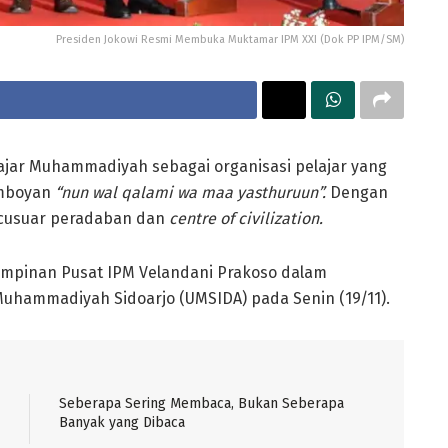
Presiden Jokowi Resmi Membuka Muktamar IPM XXI (Dok PP IPM/SM)
ajar Muhammadiyah sebagai organisasi pelajar yang
emboyan
“nun wal qalami wa maa yasthuruun”.
Dengan
rcusuar peradaban dan
centre of civilization.
impinan Pusat IPM Velandani Prakoso dalam
uhammadiyah Sidoarjo (UMSIDA) pada Senin (19/11).
Seberapa Sering Membaca, Bukan Seberapa
Banyak yang Dibaca