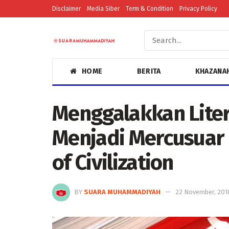
Disclaimer
Media Siber
Term & Condition
Privacy Policy
HOME
BERITA
KHAZANA
Menggalakkan Liter
Menjadi Mercusuar
of Civilization
BY
SUARA MUHAMMADIYAH
22 November, 201