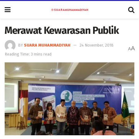
Merawat Kewarasan Publik
BY
SUARA MUHAMMADIYAH
24 November, 2018
A
A
Reading Time: 3 mins read