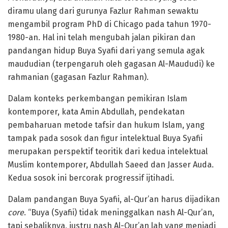
diramu ulang dari gurunya Fazlur Rahman sewaktu
mengambil program PhD di Chicago pada tahun 1970-
1980-an. Hal ini telah mengubah jalan pikiran dan
pandangan hidup Buya Syafii dari yang semula agak
maududian (terpengaruh oleh gagasan Al-Maududi) ke
rahmanian (gagasan Fazlur Rahman).
Dalam konteks perkembangan pemikiran Islam
kontemporer, kata Amin Abdullah, pendekatan
pembaharuan metode tafsir dan hukum Islam, yang
tampak pada sosok dan figur intelektual Buya Syafii
merupakan perspektif teoritik dari kedua intelektual
Muslim kontemporer, Abdullah Saeed dan Jasser Auda.
Kedua sosok ini bercorak progressif ijtihadi.
Dalam pandangan Buya Syafii, al-Qur’an harus dijadikan
core
. “Buya (Syafii) tidak meninggalkan nash Al-Qur’an,
tapi sebaliknya, justru nash Al-Qur’an lah yang menjadi