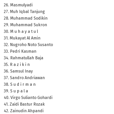
26. Masmulyadi
27. Muh Iqbal Tanjung
28. Muhammad Sodikin
29. Muhammad Sukron
30. M u h a y a t u l
31. Mukayat Al Amin
32. Nugroho Noto Susanto
33. Pedri Kasman
34. Rahmatullah Baja
35. R a z i k i n
36. Samsul Inay
37. Sandro Andriawan
38. S u d i r m a n
39. S u p a l a
40. Virgo Sulianto Gohardi
41. Zaidi Bastur Rozak
42. Zainudin Ahpandi