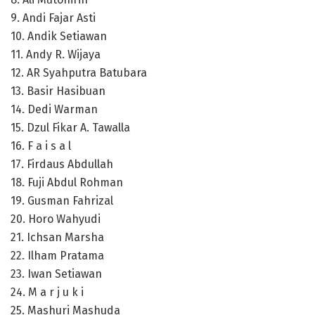
9. Andi Fajar Asti
10. Andik Setiawan
11. Andy R. Wijaya
12. AR Syahputra Batubara
13. Basir Hasibuan
14. Dedi Warman
15. Dzul Fikar A. Tawalla
16. F a i s a l
17. Firdaus Abdullah
18. Fuji Abdul Rohman
19. Gusman Fahrizal
20. Horo Wahyudi
21. Ichsan Marsha
22. Ilham Pratama
23. Iwan Setiawan
24. M a r j u k i
25. Mashuri Mashuda