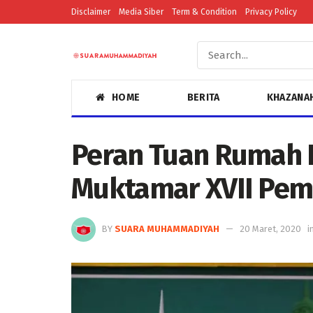
Disclaimer
Media Siber
Term & Condition
Privacy Policy
HOME
BERITA
KHAZANA
Peran Tuan Rumah 
Muktamar XVII Pe
BY
SUARA MUHAMMADIYAH
20 Maret, 2020
i