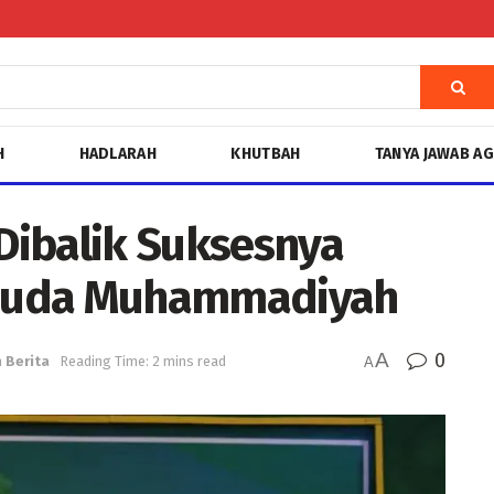
H
HADLARAH
KHUTBAH
TANYA JAWAB A
Dibalik Suksesnya
muda Muhammadiyah
A
0
n
Berita
Reading Time: 2 mins read
A