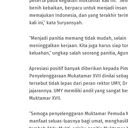
peserta pada kegiatan muktamar kali ini. “
benih kebaikan, berpacu untuk menjadi insa
memajukan Indonesia, dan yang terakhir teri
kali ini,” kata Suryansyah.
“Menjadi panitia memang tidak mudah, selain
meninggalkan kerjaan. Kita juga harus siap 
keluahan,” ungkap salah seorang panitia, Agu
Apresiasi positif banyak diberikan kepada 
Penyelenggaraan Mukatamar XVII dinilai sebag
tersebut tidak lepas dari peran rektor UMY, 
jajarannya. UMY memiliki andil yang sangat 
Muktamar XVII.
“Semoga penyelenggaran Muktamar Pemuda M
manfaat seluas-luasnya bagi umat, menghasi