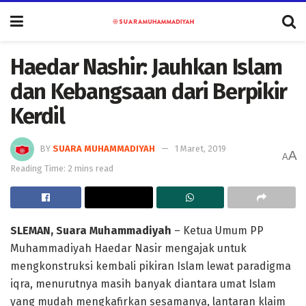
Haedar Nashir: Jauhkan Islam
dan Kebangsaan dari Berpikir
Kerdil
BY
SUARA MUHAMMADIYAH
1 Maret, 2019
A
A
Reading Time: 2 mins read
SLEMAN, Suara Muhammadiyah
– Ketua Umum PP
Muhammadiyah Haedar Nasir mengajak untuk
mengkonstruksi kembali pikiran Islam lewat paradigma
iqra, menurutnya masih banyak diantara umat Islam
yang mudah mengkafirkan sesamanya, lantaran klaim