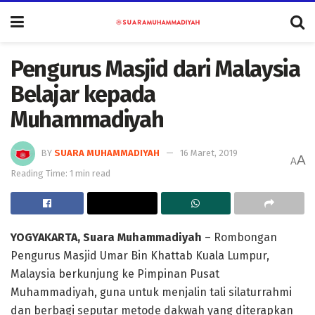
Pengurus Masjid dari Malaysia
Belajar kepada
Muhammadiyah
BY
SUARA MUHAMMADIYAH
16 Maret, 2019
A
A
Reading Time: 1 min read
YOGYAKARTA, Suara Muhammadiyah
– Rombongan
Pengurus Masjid Umar Bin Khattab Kuala Lumpur,
Malaysia berkunjung ke Pimpinan Pusat
Muhammadiyah, guna untuk menjalin tali silaturrahmi
dan berbagi seputar metode dakwah yang diterapkan