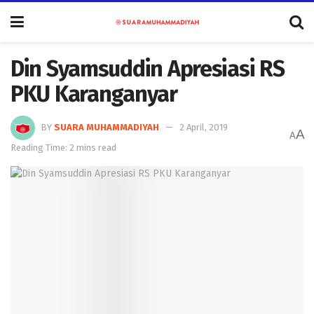
Din Syamsuddin Apresiasi RS
PKU Karanganyar
BY
SUARA MUHAMMADIYAH
2 April, 2019
A
A
Reading Time: 2 mins read