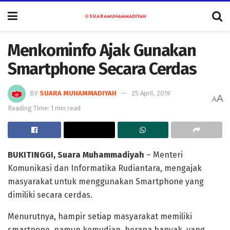
Menkominfo Ajak Gunakan
Smartphone Secara Cerdas
BY
SUARA MUHAMMADIYAH
25 April, 2019
A
A
Reading Time: 1 min read
BUKITINGGI, Suara Muhammadiyah
– Menteri
Komunikasi dan Informatika Rudiantara, mengajak
masyarakat untuk menggunakan Smartphone yang
dimiliki secara cerdas.
Menurutnya, hampir setiap masyarakat memiliki
smartpone, namun kemudian, berapa banyak, yang