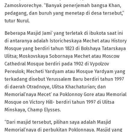
Zamoskvorechye. “Banyak penerjemah bangsa Khan,
pedagang, dan buruh yang menetap di desa tersebut,”
tutur Nurul.
Beberapa Masjid Jami’ yang terletak di ibukota saat ini
di antaranya adalah Istoricheskaya Mechet atau History
Mosque yang berdiri tahun 1823 di Bolshaya Tatarskaya
Ulitsa; Moskovskaya Sobornaya Mechet atau Moscow
Cathedral Mosque berdiri pada 1902 di Vypolzov
Pereulok; Mecheti Yardyam atau Mosque Yardyam yang
terkadang disebut Yerussalem Baru berdiri tahun 1997
di daerah Otradnoye, Ulitsa Khachaturian; dan
Memorial’naya Mecet’ na Poklonnoy Gore atau Memorial
Mosque on Victory Hill- berdiri tahun 1997 di Ulitsa
Minskaya, Champ Elysses.
“Dari masjid tersebut, pilihan saya adalah Masjid
Memorial’naya di perbukitan Poklonnaya. Masjid yang