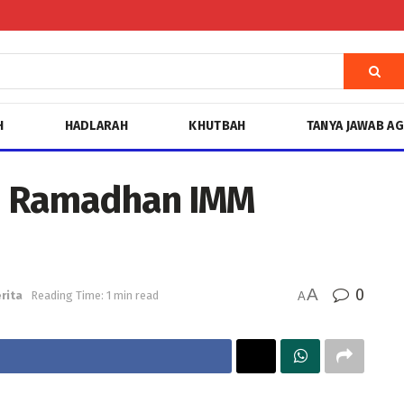
H
HADLARAH
KHUTBAH
TANYA JAWAB A
n Ramadhan IMM
A
0
rita
Reading Time: 1 min read
A