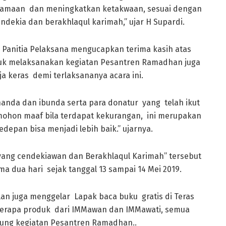
amaan dan meningkatkan ketakwaan, sesuai dengan
ndekia dan berakhlaqul karimah,” ujar H Supardi.
ua Panitia Pelaksana mengucapkan terima kasih atas
uk melaksanakan kegiatan Pesantren Ramadhan juga
a keras demi terlaksananya acara ini.
handa dan ibunda serta para donatur yang telah ikut
 mohon maaf bila terdapat kekurangan, ini merupakan
epan bisa menjadi lebih baik.” ujarnya.
yang cendekiawan dan Berakhlaqul Karimah” tersebut
a dua hari sejak tanggal 13 sampai 14 Mei 2019.
n juga menggelar Lapak baca buku gratis di Teras
eberapa produk dari IMMawan dan IMMawati, semua
jung kegiatan Pesantren Ramadhan..