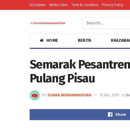
Disclaimer
Media Siber
Term & Condition
Privacy Policy
HOME
BERITA
KHAZANA
Semarak Pesantre
Pulang Pisau
BY
SUARA MUHAMMADIYAH
15 Mei, 2019
in
Be
Share