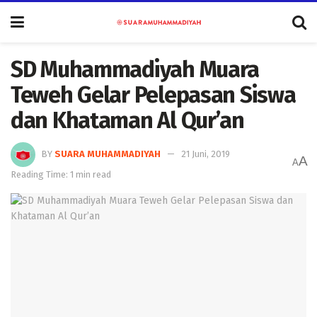
SD Muhammadiyah Muara
Teweh Gelar Pelepasan Siswa
dan Khataman Al Qur’an
BY
SUARA MUHAMMADIYAH
21 Juni, 2019
A
A
Reading Time: 1 min read