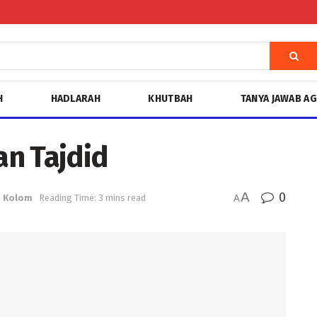
H
HADLARAH
KHUTBAH
TANYA JAWAB A
n Tajdid
A
0
n
Kolom
Reading Time: 3 mins read
A