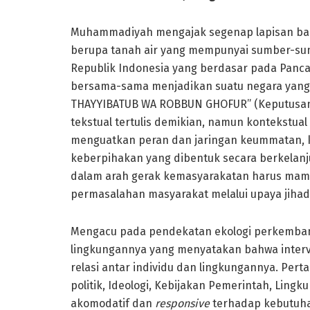
Muhammadiyah mengajak segenap lapisan bang
berupa tanah air yang mempunyai sumber-s
Republik Indonesia yang berdasar pada Panc
bersama-sama menjadikan suatu negara yang 
THAYYIBATUB WA ROBBUN GHOFUR” (Keputusan T
tekstual tertulis demikian, namun kontekst
menguatkan peran dan jaringan keummatan,
keberpihakan yang dibentuk secara berkelan
dalam arah gerak kemasyarakatan harus mam
permasalahan masyarakat melalui upaya jiha
Mengacu pada pendekatan ekologi perkemb
lingkungannya yang menyatakan bahwa interve
relasi antar individu dan lingkungannya. Perta
politik, Ideologi, Kebijakan Pemerintah, Ling
akomodatif dan
responsive
terhadap kebutuha