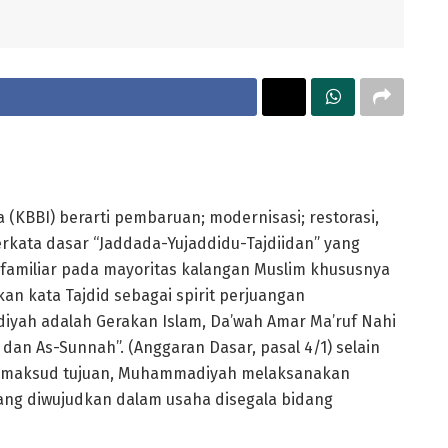
(KBBI) berarti pembaruan; modernisasi; restorasi,
erkata dasar “Jaddada-Yujaddidu-Tajdiidan” yang
 familiar pada mayoritas kalangan Muslim khususnya
n kata Tajdid sebagai spirit perjuangan
iyah adalah Gerakan Islam, Da’wah Amar Ma’ruf Nahi
dan As-Sunnah”. (Anggaran Dasar, pasal 4/1) selain
pai maksud tujuan, Muhammadiyah melaksanakan
ang diwujudkan dalam usaha disegala bidang