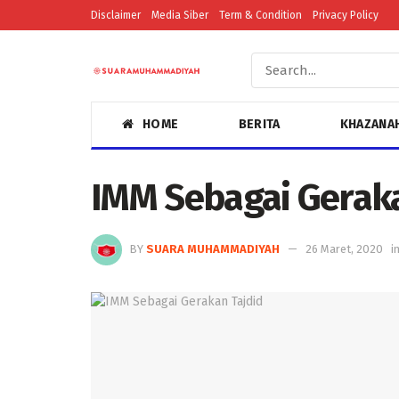
Disclaimer
Media Siber
Term & Condition
Privacy Policy
HOME
BERITA
KHAZANA
IMM Sebagai Geraka
BY
SUARA MUHAMMADIYAH
26 Maret, 2020
i