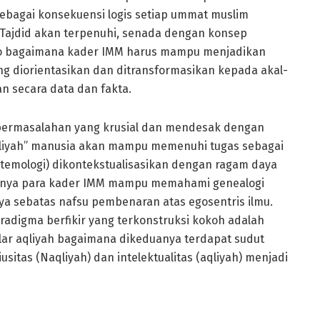
ebagai konsekuensi logis setiap ummat muslim
Tajdid akan terpenuhi, senada dengan konsep
oyo bagaimana kader IMM harus mampu menjadikan
ng diorientasikan dan ditransformasikan kepada akal-
an secara data dan fakta.
permasalahan yang krusial dan mendesak dengan
qliyah” manusia akan mampu memenuhi tugas sebagai
pistemologi) dikontekstualisasikan dengan ragam daya
utnya para kader IMM mampu memahami genealogi
a sebatas nafsu pembenaran atas egosentris ilmu.
adigma berfikir yang terkonstruksi kokoh adalah
ar aqliyah bagaimana dikeduanya terdapat sudut
sitas (Naqliyah) dan intelektualitas (aqliyah) menjadi