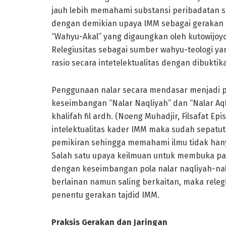
jauh lebih memahami substansi peribadatan s
dengan demikian upaya IMM sebagai gerakan 
“Wahyu-Akal” yang digaungkan oleh kutowij
Relegiusitas sebagai sumber wahyu-teologi ya
rasio secara intetelektualitas dengan dibuktik
Penggunaan nalar secara mendasar menjadi 
keseimbangan “Nalar Naqliyah” dan “Nalar A
khalifah fil ardh. (Noeng Muhadjir, Filsafat E
intelektualitas kader IMM maka sudah sepat
pemikiran sehingga memahami ilmu tidak hany
Salah satu upaya keilmuan untuk membuka par
dengan keseimbangan pola nalar naqliyah-nal
berlainan namun saling berkaitan, maka relegiu
penentu gerakan tajdid IMM.
Praksis Gerakan dan Jaringan