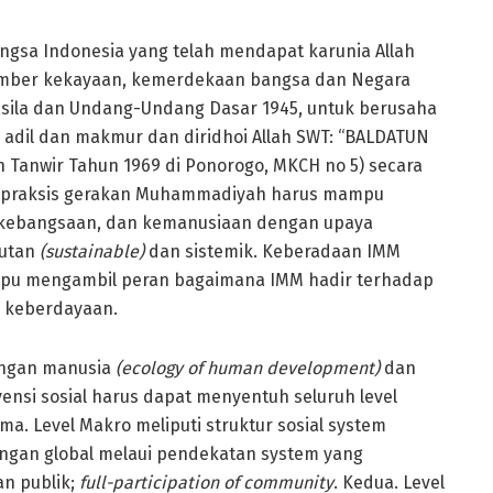
sa Indonesia yang telah mendapat karunia Allah
umber kekayaan, kemerdekaan bangsa dan Negara
asila dan Undang-Undang Dasar 1945, untuk berusaha
adil dan makmur dan diridhoi Allah SWT: “BALDATUN
anwir Tahun 1969 di Ponorogo, MKCH no 5) secara
ual praksis gerakan Muhammadiyah harus mampu
 kebangsaan, dan kemanusiaan dengan upaya
jutan
(sustainable)
dan sistemik. Keberadaan IMM
pu mengambil peran bagaimana IMM hadir terhadap
d keberdayaan.
angan manusia
(ecology of human development)
dan
nsi sosial harus dapat menyentuh seluruh level
ma. Level Makro meliputi struktur sosial system
kungan global melaui pendekatan system yang
n publik;
full-participation of community
. Kedua. Level