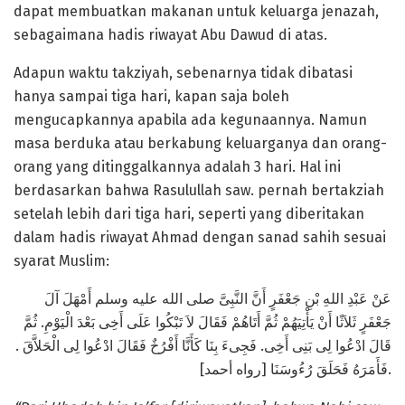
dapat membuatkan makanan untuk keluarga jenazah,
sebagaimana hadis riwayat Abu Dawud di atas.
Adapun waktu takziyah, sebenarnya tidak dibatasi
hanya sampai tiga hari, kapan saja boleh
mengucapkannya apabila ada kegunaannya. Namun
masa berduka atau berkabung keluarganya dan orang-
orang yang ditinggalkannya adalah 3 hari. Hal ini
berdasarkan bahwa Rasulullah saw. pernah bertakziah
setelah lebih dari tiga hari, seperti yang diberitakan
dalam hadis riwayat Ahmad dengan sanad sahih sesuai
syarat Muslim:
عَنْ عَبْدِ اللهِ بْنِ جَعْفَرٍ أَنَّ النَّبِىَّ صلى الله عليه وسلم أَمْهَلَ آلَ
جَعْفَرٍ ثَلاَثًا أَنْ يَأْتِيَهُمْ ثُمَّ أَتَاهُمْ فَقَالَ لاَ تَبْكُوا عَلَى أَخِى بَعْدَ الْيَوْمِ. ثُمَّ
قَالَ ادْعُوا لِى بَنِى أَخِى. فَجِىءَ بِنَا كَأَنَّا أَفْرُخٌ فَقَالَ ادْعُوا لِى الْحَلاَّقَ .
فَأَمَرَهُ فَحَلَقَ رُءُوسَنَا [رواه أحمد].