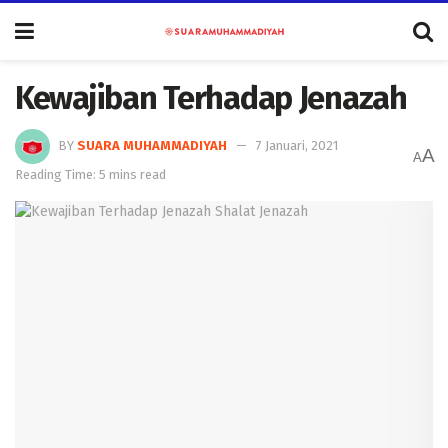
Kewajiban Terhadap Jenazah
BY
SUARA MUHAMMADIYAH
7 Januari, 2021
A
A
Reading Time: 5 mins read