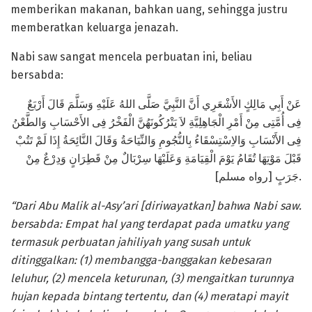
memberikan makanan, bahkan uang, sehingga justru
memberatkan keluarga jenazah.
Nabi saw sangat mencela perbuatan ini, beliau
bersabda:
عَنْ أَبِي مَالِكٍ الأَشْعَرِي أَنَّ النَّبِيَّ صَلَّى اللهُ عَلَيْهِ وَسَلَّمَ قَالَ أَرْبَعٌ
فِى أُمَّتِى مِنْ أَمْرِ الْجَاهِلِيَّةِ لاَ يَتْرُكُونَهُنَّ الْفَخْرُ فِى الأَحْسَابِ وَالطَّعْنُ
فِى الأَنْسَابِ وَالاِسْتِسْقَاءُ بِالنُّجُومِ وَالنِّيَاحَةُ وَقَالَ النَّائِحَةُ إِذَا لَمْ تَتُبْ
قَبْلَ مَوْتِهَا تُقَامُ يَوْمَ الْقِيَامَةِ وَعَلَيْهَا سِرْبَالٌ مِنْ قَطِرَانٍ وَدِرْعٌ مِنْ
جَرَبٍ [رواه مسلم].
“Dari Abu Malik al-Asy’ari [diriwayatkan] bahwa Nabi saw.
bersabda:
Empat hal yang terdapat pada umatku yang
termasuk perbuatan jahiliyah yang susah untuk
ditinggalkan: (1) membangga-banggakan kebesaran
leluhur, (2) mencela keturunan, (3) mengaitkan turunnya
hujan kepada bintang tertentu, dan (4) meratapi mayit