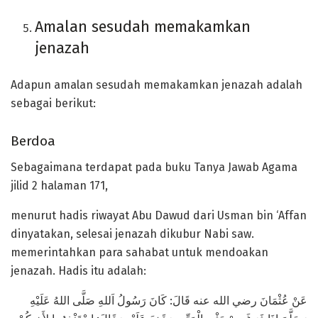
Amalan sesudah memakamkan
jenazah
Adapun amalan sesudah memakamkan jenazah adalah
sebagai berikut:
Berdoa
Sebagaimana terdapat pada buku Tanya Jawab Agama
jilid 2 halaman 171,
menurut hadis riwayat Abu Dawud dari Usman bin ‘Affan
dinyatakan, selesai jenazah dikubur Nabi saw.
memerintahkan para sahabat untuk mendoakan
jenazah. Hadis itu adalah:
عَنْ عُثْمَانَ رضي الله عنه قَالَ: كَانَ رَسُولُ اَللهِ صَلَّى اللهُ عَلَيْهِ