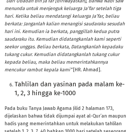
“Dari Ubadah bin Ja’far [diriwayatkan], bahwa Nabi saw
menunda untuk menjenguk keluarga Ja’far setelah tiga
hari. Ketika beliau mendatangi keluarga Ja’far, beliau
berkata: Janganlah kalian menangisi saudaraku sesudah
hari ini. Kemudian ia berkata, panggillah kedua putra
saudaraku itu. Kemudian didatangkanlah kami seperti
seekor unggas. Beliau berkata, Datangkanlah kepadaku
tukang cukur. Kemudian didatangkanlah tukang cukur
kepada beliau, maka beliau memerintahkannya
mencukur rambut kepala kami”
[HR. Ahmad].
Tahlilan dan yasinan pada malam ke-
1, 2, 3 hingga ke-1000
Pada buku Tanya Jawab Agama Jilid 2 halaman 173,
dijelaskan bahwa tidak dijumpai ayat al-Qur’an maupun
hadis yang memerintahkan untuk melakukan tahlilan
setelah 1, 2, 3, 7, 40 bahkan 1000 hari setelah seseorang