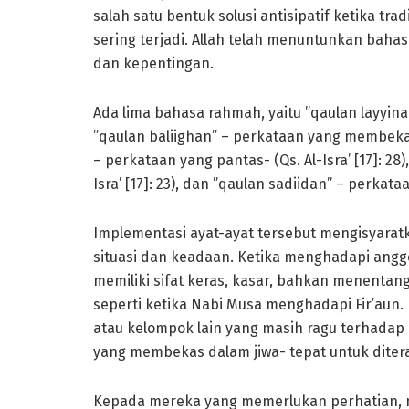
salah satu bentuk solusi antisipatif ketika tr
sering terjadi. Allah telah menuntunkan bah
dan kepentingan.
Ada lima bahasa rahmah, yaitu ”qaulan layyina
”qaulan baliighan” – perkataan yang membekas 
– perkataan yang pantas- (Qs. Al-Isra’ [17]: 28
Isra’ [17]: 23), dan ”qaulan sadiidan” – perkata
Implementasi ayat-ayat tersebut mengisyara
situasi dan keadaan. Ketika menghadapi angg
memiliki sifat keras, kasar, bahkan menentang
seperti ketika Nabi Musa menghadapi Fir’aun
atau kelompok lain yang masih ragu terhadap 
yang membekas dalam jiwa- tepat untuk diter
Kepada mereka yang memerlukan perhatian, m