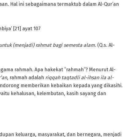
aan. Hal ini sebagaimana termaktub dalam Al-Qur’an
ntuk (menjadi) rahmat bagi semesta alam.
(Q.s. Al-
agama rahmah. Apa hakekat ”rahmah”? Menurut Al-
r’an
, rahmah adalah
riqqah
taqtadli al-ihsan ila al-
mendorong memberikan kebaikan kepada yang dikasihi.
itu kehalusan, kelembutan, kasih sayang dan
dupan keluarga, masyarakat, dan bernegara, menjadi