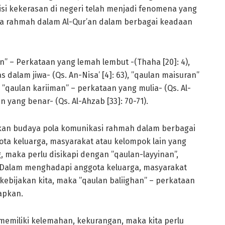
adisi kekerasan di negeri telah menjadi fenomena yang
asa rahmah dalam Al-Qur’an dalam berbagai keadaan
n” – Perkataan yang lemah lembut -(Thaha [20]: 4),
dalam jiwa- (Qs. An-Nisa’ [4]: 63), ”qaulan maisuran”
), ”qaulan kariiman” – perkataan yang mulia- (Qs. Al-
an yang benar- (Qs. Al-Ahzab [33]: 70-71).
tkan budaya pola komunikasi rahmah dalam berbagai
ota keluarga, masyarakat atau kelompok lain yang
, maka perlu disikapi dengan ”qaulan-layyinan”,
. Dalam menghadapi anggota keluarga, masyarakat
kebijakan kita, maka ”qaulan baliighan” – perkataan
apkan.
emiliki kelemahan, kekurangan, maka kita perlu