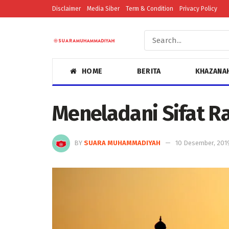
Disclaimer
Media Siber
Term & Condition
Privacy Policy
HOME
BERITA
KHAZANA
Meneladani Sifat R
BY
SUARA MUHAMMADIYAH
10 Desember, 201