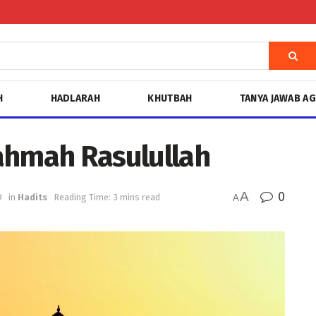
H
HADLARAH
KHUTBAH
TANYA JAWAB A
ahmah Rasulullah
A
0
9
in
Hadits
Reading Time: 3 mins read
A