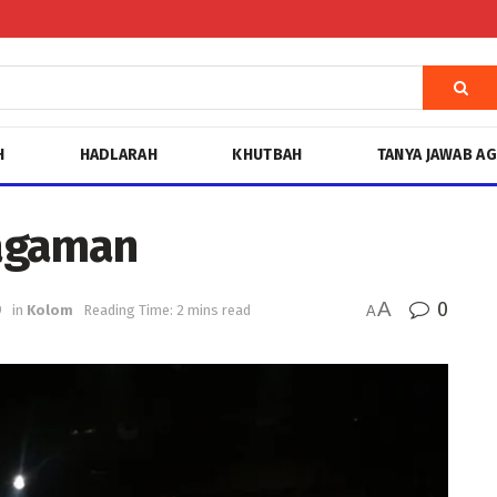
H
HADLARAH
KHUTBAH
TANYA JAWAB A
ragaman
A
0
9
in
Kolom
Reading Time: 2 mins read
A