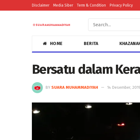
Disclaimer
Media Siber
Term & Condition
Privacy Policy
HOME
BERITA
KHAZANA
Bersatu dalam Ke
BY
SUARA MUHAMMADIYAH
14 Desember, 201