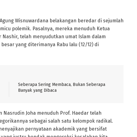
n Agung Wisnuwardana belakangan beredar di sejumlah
icu polemik. Pasalnya, mereka menuduh Ketua
 Nashir, telah menyudutkan umat Islam dalam
esar yang diterimanya Rabu lalu (12/12) di
Seberapa Sering Membaca, Bukan Seberapa
Banyak yang Dibaca
 Nasrudin Joha menuduh Prof. Haedar telah
gorikannya sebagai salah satu kelompok radikal.
 menyajikan pernyataan akademik yang bersifat
yang justru hendak mengoreksi kesalahan kita