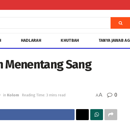
H
HADLARAH
KHUTBAH
TANYA JAWAB A
an Menentang Sang
A
0
9
in
Kolom
Reading Time: 3 mins read
A