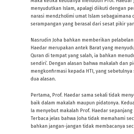
Maka ketika keduanya menuduh Prof. Haedar 
menyudutkan Islam, apalagi diikuti dengan p
narasi mendzholimi umat Islam sebagaimana 
serampangan yang berasal dari sesat pikir yan
Nasrudin Joha bahkan memberikan pelabelan y
Haedar merupakan antek Barat yang menyudut
Quran di tempat yang salah, ia bahkan menu
sendiri’. Dengan alasan bahwa makalah dan p
mengkonfirmasi kepada HTI, yang sebetulnya 
dua alasan.
Pertama, Prof. Haedar sama sekali tidak meny
baik dalam makalah maupun pidatonya. Kedua,
Ia menyebut makalah Prof. Haedar sepanjang
Terbaca jelas bahwa Joha tidak memahami se
bahkan jangan-jangan tidak membacanya seca