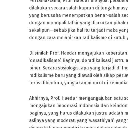
Pertama-tama, Prof. Haedar menyoal pelabelan 
dilakukan secara salah kaprah di tengah masyara
yang berusaha menempatkan benar-salah secar
dengan monopoli tafsir yang dilakukan pihak
sekalipun—sebab jika hal itu terjadi maka yan
dengan cara melahirkan radikalisme di kutub y
Di sinilah Prof. Haedar mengajukan keberatanny
‘deradikalisme’. Baginya, deradikalisasi justru
biner. Secara sosiologis, apa yang terjadi di 
radikalisme baru yang diawali oleh sikap perla
terus dibiarkan, yang akan muncul di kemudia
Akhirnya, Prof. Haedar mengangajukan satu sol
mengajukan ‘moderasi Indonesia dan keindones
baginya, yang harus dilakukan justru adalah
aslinya yang moderat, yang ‘wasathiyah’, yang
disepakati para pendiri bangsa dalam sebuah