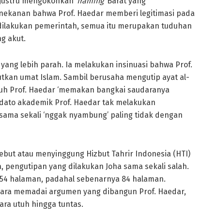
justru mengokohkan ‘
framing
’ Barat yang
enekanan bahwa Prof. Haedar memberi legitimasi pada
dilakukan pemerintah, semua itu merupakan tuduhan
g akut.
ang lebih parah. Ia melakukan insinuasi bahwa Prof.
kan umat Islam. Sambil berusaha mengutip ayat al-
duh Prof. Haedar ‘memakan bangkai saudaranya
idato akademik Prof. Haedar tak melakukan
sama sekali ‘nggak nyambung’ paling tidak dengan
ebut atau menyinggung Hizbut Tahrir Indonesia (HTI)
 pengutipan yang dilakukan Joha sama sekali salah.
 54 halaman, padahal sebenarnya 84 halaman.
cara memadai argumen yang dibangun Prof. Haedar,
ra utuh hingga tuntas.