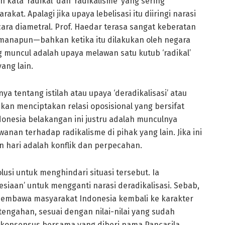
kata ‘radikal’ dan ‘radikalisme’ yang sering
kat. Apalagi jika upaya lebelisasi itu diiringi narasi
a diametral. Prof. Haedar terasa sangat keberatan
 manapun—bahkan ketika itu dilakukan oleh negara
g muncul adalah upaya melawan satu kutub ‘radikal’
ang lain.
a tentang istilah atau upaya ‘deradikalisasi’ atau
 akan menciptakan relasi oposisional yang bersifat
Indonesia belakangan ini justru adalah munculnya
wanan terhadap radikalisme di pihak yang lain. Jika ini
n hari adalah konflik dan perpecahan.
usi untuk menghindari situasi tersebut. Ia
iaan’ untuk mengganti narasi deradikalisasi. Sebab,
 membawa masyarakat Indonesia kembali ke karakter
 tengahan, sesuai dengan nilai-nilai yang sudah
 konsensus bersama yang diberi nama Pancasila.