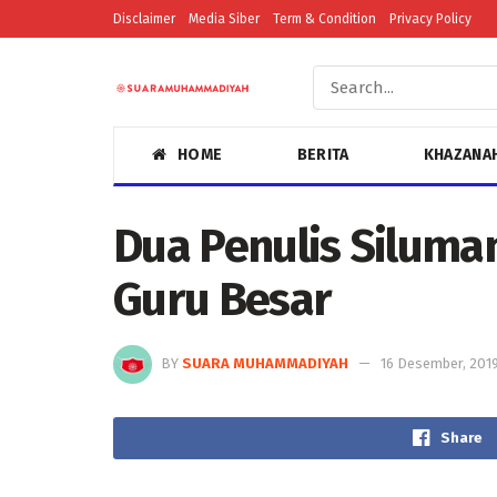
Disclaimer
Media Siber
Term & Condition
Privacy Policy
HOME
BERITA
KHAZANA
Dua Penulis Silum
Guru Besar
BY
SUARA MUHAMMADIYAH
16 Desember, 201
Share