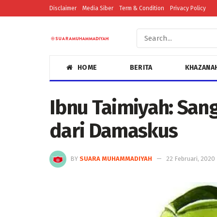
Disclaimer
Media Siber
Term & Condition
Privacy Policy
HOME
BERITA
KHAZANA
Ibnu Taimiyah: Sa
dari Damaskus
BY
SUARA MUHAMMADIYAH
22 Februari, 2020