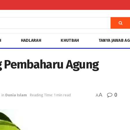
H
HADLARAH
KHUTBAH
TANYA JAWAB A
ng Pembaharu Agung
A
0
in
Dunia Islam
Reading Time: 1 min read
A