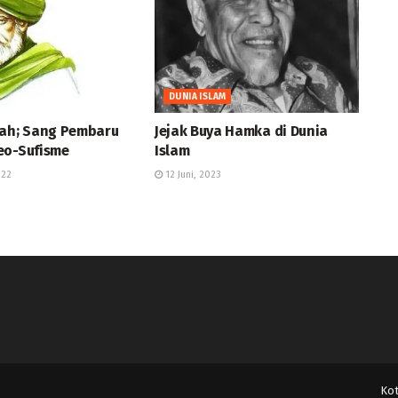
DUNIA ISLAM
yah; Sang Pembaru
Jejak Buya Hamka di Dunia
eo-Sufisme
Islam
022
12 Juni, 2023
Ko