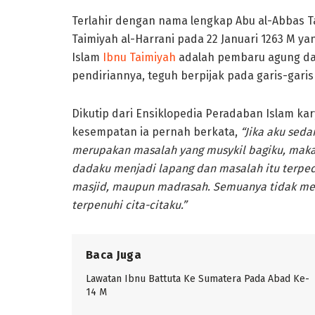
Terlahir dengan nama lengkap Abu al-Abbas T
Taimiyah al-Harrani pada 22 Januari 1263 M ya
Islam
Ibnu Taimiyah
adalah pembaru agung dar
pendiriannya, teguh berpijak pada garis-garis
Dikutip dari Ensiklopedia Peradaban Islam kar
kesempatan ia pernah berkata,
“Jika aku sed
merupakan masalah yang musykil bagiku, maka a
dadaku menjadi lapang dan masalah itu terpeca
masjid, maupun madrasah. Semuanya tidak meng
terpenuhi cita-citaku.”
Baca Juga
Lawatan Ibnu Battuta Ke Sumatera Pada Abad Ke-
14 M