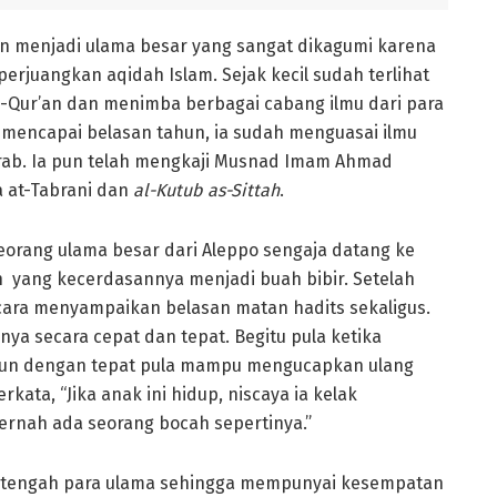
n menjadi ulama besar yang sangat dikagumi karena
rjuangkan aqidah Islam. Sejak kecil sudah terlihat
-Qur’an dan menimba berbagai cabang ilmu dari para
 mencapai belasan tahun, ia sudah menguasai ilmu
a arab. Ia pun telah mengkaji Musnad Imam Ahmad
 at-Tabrani dan
al-Kutub as-Sittah
.
eorang ulama besar dari Aleppo sengaja datang ke
 yang kecerdasannya menjadi buah bibir. Setelah
ara menyampaikan belasan matan hadits sekaligus.
a secara cepat dan tepat. Begitu pula ketika
pun dengan tepat pula mampu mengucapkan ulang
ata, “Jika anak ini hidup, niscaya ia kelak
rnah ada seorang bocah sepertinya.”
ah-tengah para ulama sehingga mempunyai kesempatan