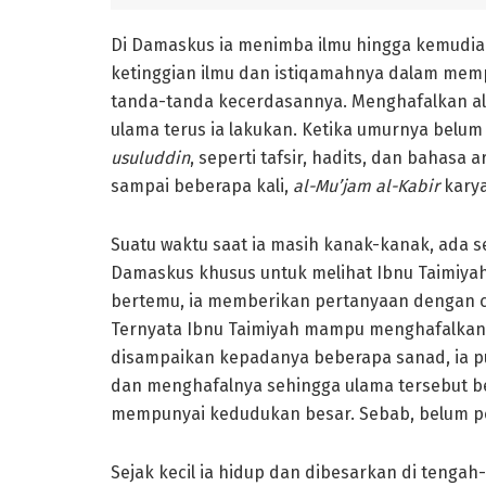
Di Damaskus ia menimba ilmu hingga kemudia
ketinggian ilmu dan istiqamahnya dalam mempe
tanda-tanda kecerdasannya. Menghafalkan al
ulama terus ia lakukan. Ketika umurnya belum
usuluddin
, seperti tafsir, hadits, dan bahas
sampai beberapa kali,
al-Mu’jam al-Kabir
karya
Suatu waktu saat ia masih kanak-kanak, ada s
Damaskus khusus untuk melihat Ibnu Taimiyah
bertemu, ia memberikan pertanyaan dengan c
Ternyata Ibnu Taimiyah mampu menghafalkanny
disampaikan kepadanya beberapa sanad, ia 
dan menghafalnya sehingga ulama tersebut berk
mempunyai kedudukan besar. Sebab, belum pe
Sejak kecil ia hidup dan dibesarkan di teng