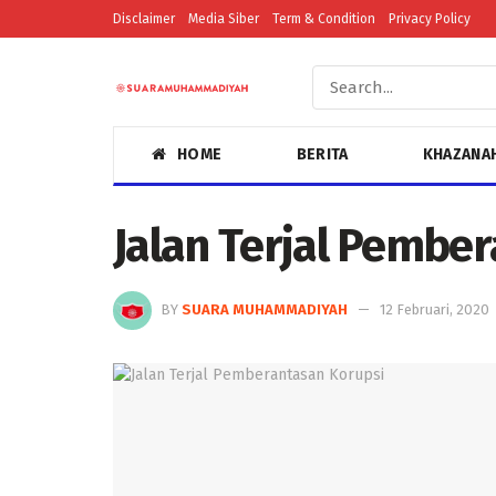
Disclaimer
Media Siber
Term & Condition
Privacy Policy
HOME
BERITA
KHAZANA
Jalan Terjal Pembe
BY
SUARA MUHAMMADIYAH
12 Februari, 2020