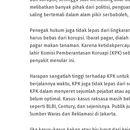
melibatkan banyak pihak dari politisi, pengua
saling bertemali dalam alam pikir serbaboleh
Penegak hukum juga tidak lepas dari lingkaran
harus bebas dari korupsi. Ibarat pagar, dial
pagar makan tanaman. Karena ketidakpercaya
lahir Komisi Pemberantasan Koruapi (KPK) se
penyakit menular ini.
Harapan sangatlah tinggi terhadap KPK untu
berjalannya waktu, KPK juga tidak lepas dari
KPK dalam menyeret sejumlah pejabat atau apar
belum optimal. Kasus-kasus raksasa masih be
seperti BLBI, Century, dan sejenisnya. Publi
Sumber Waras dan Reklamasi di Jakarta.
Jika kasus-kasus kakap atau hiu luput dari ke