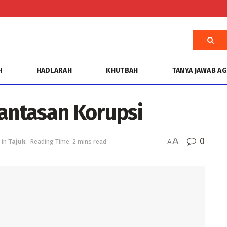
H
HADLARAH
KHUTBAH
TANYA JAWAB A
rantasan Korupsi
A
0
in
Tajuk
Reading Time: 2 mins read
A