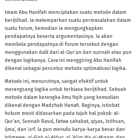
Imam Abu Hanifah menciptakan suatu metode dalam
berijtihad. Ia melemparkan suatu permasalahan dalam
suatu forum, kemudian ia mengungkapkan
pendapatnya beserta argumentasinya. Ia akan
membela pendapatnya di forum tersebut dengan
menggunakan dalil dari al-Qur’an dan sunnah atau pun
dengan logikanya. Cara ini menggiring Abu Hanifah
dikenal sebagai pencetus metode optimalisasi logika.
Metode ini, menurutnya, sangat efektif untuk
merangsang logika untuk terbiasa berijtihad. Sebuah
metode dalam kerangka ilmu fiqih yang kemudian
dikenal dengan Madzhab Hanafi. Baginya, istinbat
hukum mesti didasarkan pada tujuh hal pokok: al-
Qur’an, Sunnah Rasul, fatwa sahabat, qiyas, Istihsan,
Ijma’, dan ‘urf. Ia pun menulis karya-karya besar dan
istimewa:
al-Fiqh al-Akbar
,
al ‘Alim Wa al-Mutam
, dan