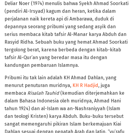
Deliar Noer (1974) menulis bahwa Syekh Ahmad Soorkati
(pendiri Al-Irsyad) kagum dan heran, ketika dalam
perjalanan naik kereta api di Ambarawa, duduk di
depannya seorang pribumi yang sedang asyik dan
serius membaca kitab tafsir Al-Manar karya Abduh dan
Rasyid Ridha. Sebuah buku yang hemat Ahmad Soorkati
tergolong berat, karena berbeda dengan kitab-kitab
tafsir Al-Qur’an yang beredar masa itu dengan
kandungan pembaruan Islamnya.
Pribumi itu tak lain adalah KH Ahmad Dahlan, yang
menurut penuturan muridnya,
KH R Hadjid
, juga
membaca
Risalah Tauhid
(kemudian diterjemahkan ke
dalam Bahasa Indonesia oleh muridnya, Ahmad Hani
tahun 1924) dan al-Islam wa an-Nashraniyyah (Islam
dan teologi Kristen) karya Abduh. Buku-buku tersebut
sangat memengaruhi pikiran Islam berkemajuan Kiai
Dahlan sesuai dengan pepatah Arab dan latin, “yu’rafu