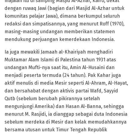
majalah itu di samping Masjid Al-Azhar, Kairo, dekat
dengan ruwaq Jawi (bagian dari Masjid Al-Azhar untuk
komunitas pelajar Jawa), dimana berkumpul seluruh
redaksi dan simpatisannya, yang menurut Roff (1970),
masing-masing undangan memberikan statemen
mendukung perjuangan kemerdekaan Indonesia.
Ia juga mewakili Jamaah al-Khairiyah menghadiri
Muktamar Alam Islami di Palestina tahun 1931 atas
undangan Mufti-nya saat itu, Amin Al-Husaini dan
menjadi peserta termuda (24 tahun). Pak Kahar juga
aktif menulis di media Mesir seperti Al-Ahram, Al-Hayat,
dan bersahabat dengan aktivis partai Wafd, Sayyid
Qutb (sebelum berubah pikirannya setelah
mengunjungi Amerika) dan Hasan Al-Banna, sehingga
menurut M. Rasjidi, ia dianggap sebagai duta Indonesia
sebelum merdeka di Mesir dan kelak memudahkannya
bersama utusan untuk Timur Tengah Republik