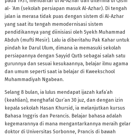
pada 1931, mendaftar di Al-Azhar dan diterima di Qism
al- ‘Am (sekolah persiapan masuk Al-Azhar). Di tengah
jalan ia merasa tidak puas dengan sistem di Al-Azhar
yang saat itu tengah memodernisasi sistem
pendidikannya yang diinisiasi oleh Syekh Muhammad
Abduh (mufti Mesir). Lalu ia diberitahu Pak Kahar untuk
pindah ke Darul Ulum, dimana ia memasuki sekolah
persiapannya dengan Sayyid Qutb sebagai salah satu
gurunnya dan sesuai kesukaannya, belajar ilmu agama
dan umum seperti saat ia belajar di Kweekschool
Muhammadiyah Ngabean.
Selang 8 bulan, ia lulus mendapat ijazah kafa’ah
(keahlian), menghafal Qur’an 30 juz, dan dengan izin
kepala sekolah Hasan Khursid, ia melanjutkan kursus
Bahasa Inggris dan Perancis. Belajar bahasa adalah
kegemarannya di mana mengantarkannya meraih gelar
doktor di Universitas Sorbonne, Prancis di bawah