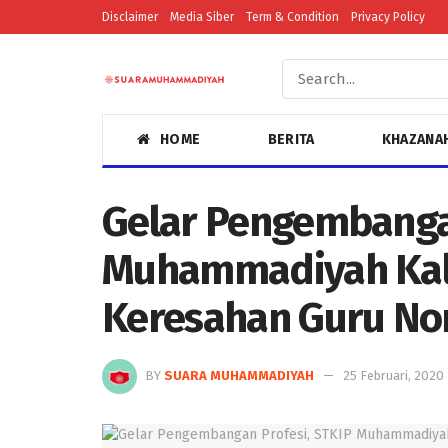
Disclaimer
Media Siber
Term & Condition
Privacy Policy
HOME
BERITA
KHAZANA
Gelar Pengembangan
Muhammadiyah Kal
Keresahan Guru Non 
BY
SUARA MUHAMMADIYAH
25 Februari, 2020