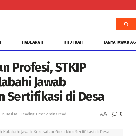
H
HADLARAH
KHUTBAH
TANYA JAWAB A
 Profesi, STKIP
abahi Jawab
Sertifikasi di Desa
A
0
in
Berita
Reading Time: 2 mins read
A