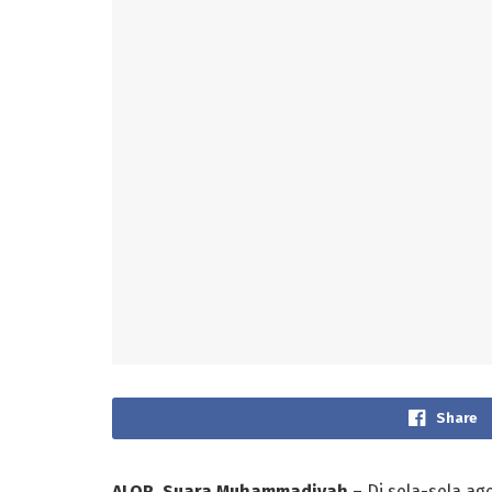
Share
ALOR, Suara Muhammadiyah
– Di sela-sela a