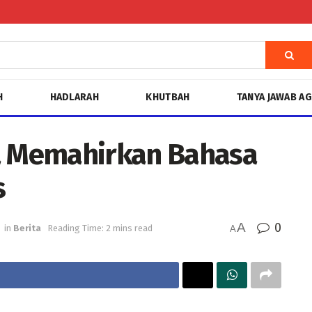
H
HADLARAH
KHUTBAH
TANYA JAWAB A
 Memahirkan Bahasa
s
A
0
in
Berita
Reading Time: 2 mins read
A