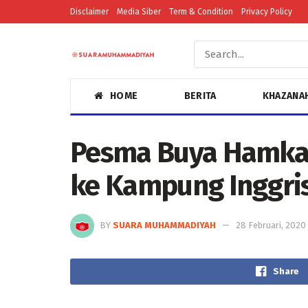
Disclaimer
Media Siber
Term & Condition
Privacy Policy
HOME
BERITA
KHAZANA
Pesma Buya Hamka
ke Kampung Inggri
BY
SUARA MUHAMMADIYAH
28 Februari, 2020
Share