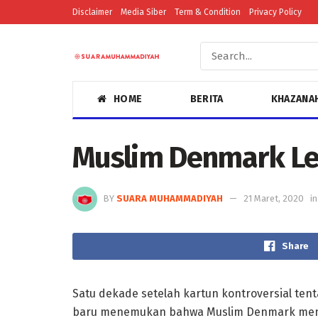
Disclaimer
Media Siber
Term & Condition
Privacy Policy
HOME
BERITA
KHAZANA
Muslim Denmark Leb
BY
SUARA MUHAMMADIYAH
21 Maret, 2020
in
Share
Satu dekade setelah kartun kontroversial te
baru menemukan bahwa Muslim Denmark menjadi