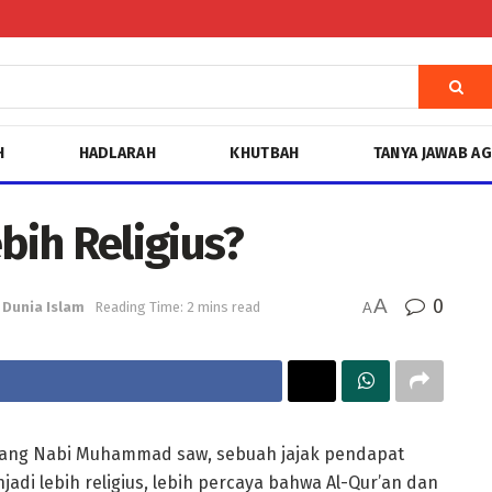
H
HADLARAH
KHUTBAH
TANYA JAWAB A
ih Religius?
A
0
Dunia Islam
Reading Time: 2 mins read
A
ntang Nabi Muhammad saw, sebuah jajak pendapat
 lebih religius, lebih percaya bahwa Al-Qur’an dan