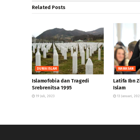
Related
Posts
DUNIA ISLAM
WAWASAN
Islamofobia dan Tragedi
Latifa Ibn 
Srebrenitsa 1995
Islam
19 Juli, 2023
13 Januari, 202