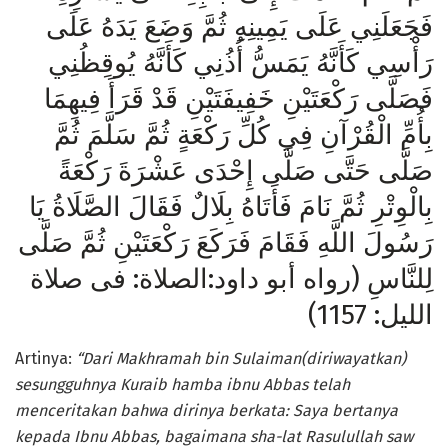
فَجَعَلَنِي عَلَى يَمِينِهِ ثُمَّ وَضَعَ يَدَهُ عَلَى
رَأْسِي كَأَنَّهُ يَمَسُّ أُذُنِي كَأَنَّهُ يُوقِظُنِي
فَصَلَّى رَكْعَتَيْنِ خَفِيفَتَيْنِ قَدْ قَرَأَ فِيهِمَا
بِأُمِّ الْقُرْآنِ فِي كُلِّ رَكْعَةٍ ثُمَّ سَلَّمَ ثُمَّ
صَلَّى حَتَّى صَلَّى إِحْدَى عَشْرَةَ رَكْعَةً
بِالْوِتْرِ ثُمَّ نَامَ فَأَتَاهُ بِلَالٌ فَقَالَ الصَّلَاةُ يَا
رَسُولَ اللَّهِ فَقَامَ فَرَكَعَ رَكْعَتَيْنِ ثُمَّ صَلَّى
لِلنَّاسِ (رواه أبو داود:الصلاة: فى صلاة
الليل: 1157)
Artinya:
“Dari Makhramah bin Sulaiman(diriwayatkan)
sesungguhnya Kuraib hamba
ibnu Abbas telah
menceritakan bahwa dirinya berkata: Saya bertanya
kepada Ibnu Abbas, bagaimana sha-lat Rasulullah saw