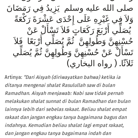
صلى الله عليه وسلم يَزِيدُ فِي رَمَضَانَ
وَلاَ فِي غَيْرِهِ عَلَى إِحْدَى عَشْرَةَ رَكْعَةً
يُصَلِّي أَرْبَعَ رَكَعَاتٍ فَلاَ تَسْأَلْ عَنْ
حُسْنِهِنَّ وَطُولِهِنَّ ثُمَّ يُصَلِّي أَرْبَعًا فَلاَ
تَسْأَلْ عَنْ حُسْنِهِنَّ وَطُولِهِنَّ ثُمَّ يُصَلِّي
ثَلاَثًا. ( رواه البخاري)
Artinya:
“Dari Aisyah (diriwayatkan
bahwa) ketika ia
ditanya mengenai shalat
Rasulullah saw di bulan
Ramadhan. Aisyah menjawab: Nabi saw tidak pernah
melakukan shalat sunnat di bulan Ramadhan dan bulan
lainnya lebih dari
sebelas rakaat. Beliau shalat empat
rakaat dan jangan engkau tanya bagaimana bagus dan
indahnya. Kemudian beliau shalat lagi empat rakaat,
dan jangan engkau tanya bagaimana indah dan