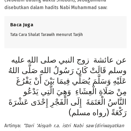
disebutkan dalam hadits Nabi Muhammad saw:
Baca Juga
Tata Cara Shalat Tarawih menurut Tarjih
عن عائشة زوج النبي صلى الله عليه
وسلم قَالَتْ كَانَ رَسُولُ اللهِ صَلَّى اللهُ
عَلَيْهِ وَسَلَّمَ يُصَلِّي فِيمَا بَيْنَ أَنْ يَفْرُغَ
مِنْ صَلَاةِ الْعِشَاءِ وَهِيَ الَّتِي يَدْعُو
النَّاسُ الْعَتَمَةَ إِلَى الْفَجْرِ إِحْدَى عَشْرَةَ
رَكْعَةً (رواه مسلم)
Artinya:
“Dari ‘Aisyah r.a. istri Nabi saw
(diriwayatkan