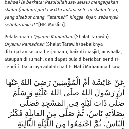
bahwa) ia berkata: Rasulullah saw selalu mengerjakan
shalat (malam) pada waktu antara selesai shalat ‘Isya,
yang disebut orang “‘atamah” hingga fajar, sebanyak
sebelas rakaat.”
[HR. Muslim].
Pelaksanaan
Qiyamu Ramadhan
(Shalat Tarawih)
Qiyamu Ramadhan
(Shalat Tarawih) sebaiknya
dikerjakan secara berjamaah, baik di masjid, mushalla,
ataupun di rumah, dan dapat pula dikerjakan sendiri-
sendiri. Dasarnya adalah hadits Nabi Muhammad saw:
عَنْ عَائِشَةَ أمِّ الْمُؤْمِنِينَ رَضِيَ اللهُ عَنْها
أَنَّ رَسُولَ اللهُ صلَي اللهُ عَلَيْهِ وَ سَلَّمَ
صَلَّى ذَاتَ لَيْلَةٍ فِى المَسْجِدِ فَصَلَّى
بِصَلاَتِهِ نَاسٌ، ثُمَّ صَلَّى مِنَ القَابِلَةِ فَكَثُرَ
النّاسُ، ثُمَّ اجْتَمَعُوا مِنَ اللَّيْلَةِ الثَّالِثَةِ