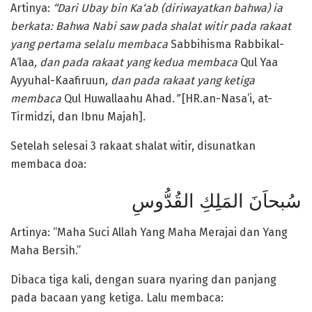
Artinya:
“Dari Ubay bin Ka‘ab (diriwayat­kan bahwa) ia
berkata: Bahwa Nabi saw pada shalat witir pada rakaat
yang pertama selalu membaca
Sabbihisma Rabbikal-
A‘laa
, dan pada rakaat yang
kedua membaca
Qul Yaa
Ayyuhal-Kaafiruun
, dan pada rakaat yang ketiga
membaca
Qul Huwallaahu Ahad.
”
[HR.an-Nasa’i, at-
Tirmidzi, dan Ibnu Majah].
Setelah selesai 3 rakaat shalat witir, disunatkan
membaca doa:
سُبحاَنَ المَلِكِ القُدُّوسِ
Artinya: “Maha Suci Allah Yang Maha Merajai dan Yang
Maha Bersih.”
Dibaca tiga kali, dengan suara nyaring dan panjang
pada bacaan yang ketiga. Lalu membaca: