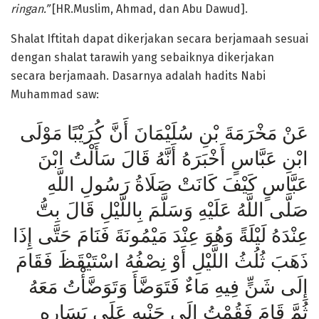
ringan.”
[HR.Muslim, Ahmad, dan Abu Dawud].
Shalat Iftitah dapat dikerjakan secara berjamaah sesuai
dengan shalat tarawih yang sebaiknya dikerjakan
secara berjamaah. Dasarnya adalah hadits Nabi
Muhammad saw:
عَنْ مَخْرَمَةَ بْنِ سُلَيْمَانَ أَنَّ كُرَيْبًا مَوْلَى
ابْنِ عَبَّاسٍ أَخْبَرَهُ أَنَّهُ قَالَ سَأَلْتُ ابْنَ
عَبَّاسٍ كَيْفَ كَانَتْ صَلَاةُ رَسُولِ اللَّهِ
صَلَّى اللَّهُ عَلَيْهِ وَسَلَّمَ بِاللَّيْلِ قَالَ بِتُّ
عِنْدَهُ لَيْلَةً وَهُوَ عِنْدَ مَيْمُونَةَ فَنَامَ حَتَّى إِذَا
ذَهَبَ ثُلُثُ اللَّيْلِ أَوْ نِصْفُهُ اسْتَيْقَظَ فَقَامَ
إِلَى شَنٍّ فِيهِ مَاءٌ فَتَوَضَّأَ وَتَوَضَّأْتُ مَعَهُ
ثُمَّ قَامَ فَقُمْتُ إِلَى جَنْبِهِ عَلَى يَسَارِهِ