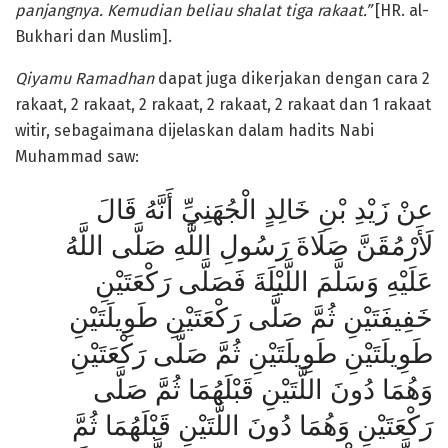
panjangnya. Kemudian beliau shalat tiga
rakaat.”
[HR. al-
Bukhari dan Muslim].
Qiyamu Ramadhan
dapat juga diker­jakan dengan cara 2
rakaat, 2 rakaat, 2 rakaat, 2 rakaat, 2 rakaat dan 1 rakaat
witir, sebagaimana dijelaskan dalam hadits Nabi
Muhammad saw:
عنْ زَيْدِ بْنِ خَالِدٍ الْجُهَنِيِّ أَنَّهُ قَالَ
لَأَرْمُقَنَّ صَلَاةَ رَسُولِ اللَّهِ صَلَّى اللَّهُ
عَلَيْهِ وَسَلَّمَ اللَّيْلَةَ فَصَلَّى رَكْعَتَيْنِ
خَفِيفَتَيْنِ ثُمَّ صَلَّى رَكْعَتَيْنِ طَوِيلَتَيْنِ
طَوِيلَتَيْنِ طَوِيلَتَيْنِ ثُمَّ صَلَّى رَكْعَتَيْنِ
وَهُمَا دُونَ اللَّتَيْنِ قَبْلَهُمَا ثُمَّ صَلَّى
رَكْعَتَيْنِ وَهُمَا دُونَ اللَّتَيْنِ قَبْلَهُمَا ثُمَّ