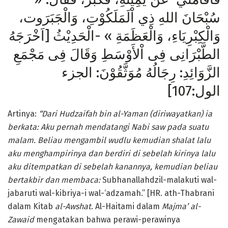
سُبْحَانَ اللهِ ذِي اْلَمَلَكُوْتِ، وَالْجَبَرَوت،
وَالْكِبْرِيَاءِ، وَالْعَظَمَةِ » -الْحَدِيْثُ [اَخْرَجَهُ
الطَّبْرَانِى فِى اْلأَوْسَطِ وَقَالَ فِى مَجْمَعِ
الزَّوَائِدِ: رِجَالُهُ مُوَثَّقُوْنَ: الجزء
الول:107]
Artinya:
“Dari Hudzaifah bin al-Yaman
(diriwayatkan) ia
berkata: Aku pernah mendatangi Nabi saw pada suatu
malam. Beliau mengambil wudlu kemudian shalat lalu
aku menghampirinya dan berdiri di sebelah kirinya lalu
aku ditempatkan di sebelah kanannya, kemudian beliau
bertakbir dan membaca:
Subhanallahdzil-malakuti wal-
jabaruti wal-kibriya-i wal-‘adzamah.” [HR. ath-Thabrani
dalam Kitab
al-Awshat
. Al-Haitami dalam
Majma’ al-
Zawaid
mengatakan bahwa
perawi-perawinya