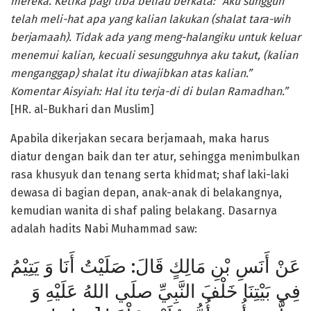
mereka. Ketika pagi tiba beliau berkata: “Aku sungguh
telah meli-hat apa yang kalian lakukan (shalat tara-wih
berjamaah). Tidak ada yang meng-halangiku untuk keluar
menemui kalian, kecuali sesungguhnya aku takut, (kalian
menganggap) shalat itu diwajibkan atas kalian.”
Komentar Aisyiah: Hal itu terja-di di bulan Ramadhan.”
[HR. al-Bukhari dan Muslim]
Apabila dikerjakan secara berjamaah, maka harus
diatur dengan baik dan ter­ atur, sehingga menimbulkan
rasa khusyuk dan tenang serta khidmat; shaf laki-laki
dewasa di bagian depan, anak-anak di bela­kangnya,
kemudian wanita di shaf paling belakang. Dasar­nya
adalah hadits Nabi Muhammad saw:
عَنْ أَنَسِ بْنِ مَالِكٍ قَالَ: صَلَيْتُ أَنَا وَ يَتِيْمُ
فِي بَيْتِنَا خَلْفَ النَّبِيِّ صلَي اللهُ عَلَيْهِ وَ