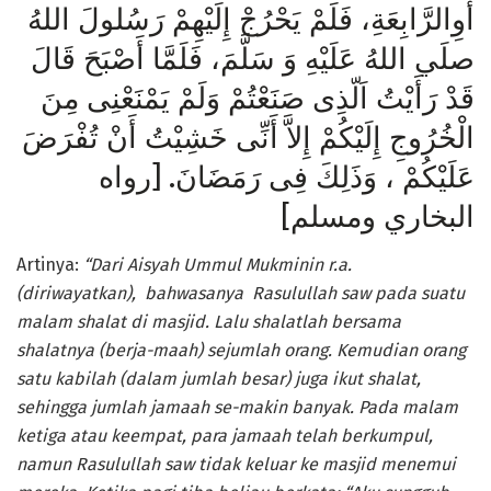
أَوِالرَّابِعَةِ، فَلَمْ يَحْرُجْ إِلَيْهِمْ رَسُلولَ اللهُ
صلَي اللهُ عَلَيْهِ وَ سَلَّمَ، فَلَمَّا أَصْبَحَ قَالَ
قَدْ رَأَيْتُ اَلّذِى صَنَعْتُمْ وَلَمْ يَمْنَعْنِى مِنَ
الْخُرُوجِ إِلَيْكُمْ إِلاَّ أَنِّى خَشِيْتُ أَنْ تُفْرَضَ
عَلَيْكُمْ ، وَذَلِكَ فِى رَمَضَانَ. [رواه
البخاري ومسلم]
Artinya:
“Dari Aisyah Ummul Mukminin r.a.
(diriwayatkan), bahwasanya Rasulullah
saw pada suatu
malam shalat di masjid. Lalu shalatlah bersama
shalatnya (berja-maah) sejumlah orang. Kemudian orang
satu kabilah (dalam jumlah besar) juga ikut shalat,
sehingga jumlah jamaah se-makin banyak. Pada malam
ketiga atau keempat, para jamaah telah berkumpul,
namun Rasulullah saw tidak keluar ke masjid menemui