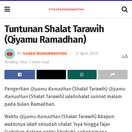
Tuntunan Shalat Tarawih
(Qiyamu Ramadhan)
BY
SUARA MUHAMMADIYAH
27 April, 2020
A
A
Reading Time: 5 mins read
Pengertian
Qiyamu Ramadhan
(Shalat Tarawih)
Qiyamu
Ramadhan
(Shalat Tarawih) ialahshalat sunnat malam
pada bulan Ramadhan.
Waktu
Qiyamu Ramadhan
(Shalat Tarawih) Adapun
waktunya ialah sesudah shalat ‘Isya hingga fajar
(sebelum datang waktu Shubuh), sebagaimana