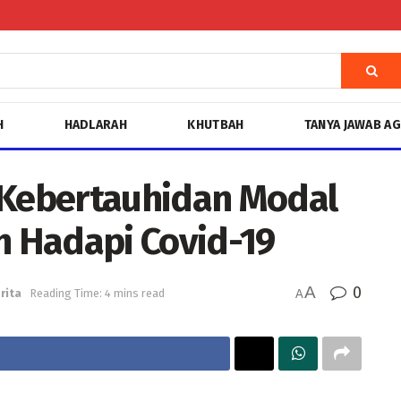
H
HADLARAH
KHUTBAH
TANYA JAWAB A
 Kebertauhidan Modal
 Hadapi Covid-19
A
0
rita
Reading Time: 4 mins read
A