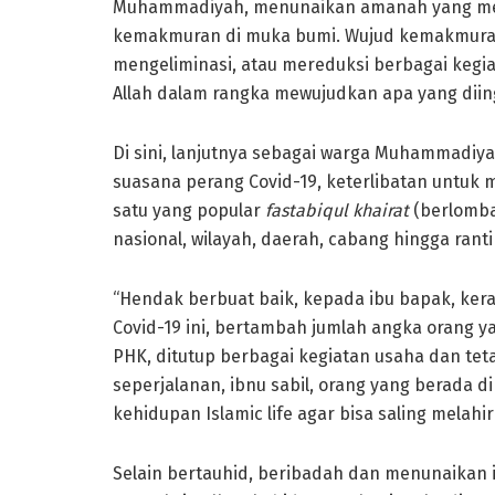
Muhammadiyah, menunaikan amanah yang mew
kemakmuran di muka bumi. Wujud kemakmuran
mengeliminasi, atau mereduksi berbagai kegia
Allah dalam rangka mewujudkan apa yang diing
Di sini, lanjutnya sebagai warga Muhammadiy
suasana perang Covid-19, keterlibatan untuk 
satu yang popular
fastabiqul khairat
(berlomba
nasional, wilayah, daerah, cabang hingga ranti
“Hendak berbuat baik, kepada ibu bapak, ker
Covid-19 ini, bertambah jumlah angka orang y
PHK, ditutup berbagai kegiatan usaha dan tet
seperjalanan, ibnu sabil, orang yang berada d
kehidupan Islamic life agar bisa saling mela
Selain bertauhid, beribadah dan menunaikan 