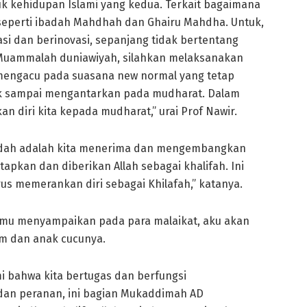
tuk kehidupan Islami yang kedua. Terkait bagaimana
seperti ibadah Mahdhah dan Ghairu Mahdha. Untuk,
asi dan berinovasi, sepanjang tidak bertentang
t Muammalah duniawiyah, silahkan melaksanakan
p mengacu pada suasana new normal yang tetap
ak sampai mengantarkan pada mudharat. Dalam
n diri kita kepada mudharat,” urai Prof Nawir.
adah adalah kita menerima dan mengembangkan
pkan dan diberikan Allah sebagai khalifah. Ini
us memerankan diri sebagai Khilafah,” katanya.
anmu menyampaikan pada para malaikat, aku akan
am dan anak cucunya.
mi bahwa kita bertugas dan berfungsi
 dan peranan, ini bagian Mukaddimah AD