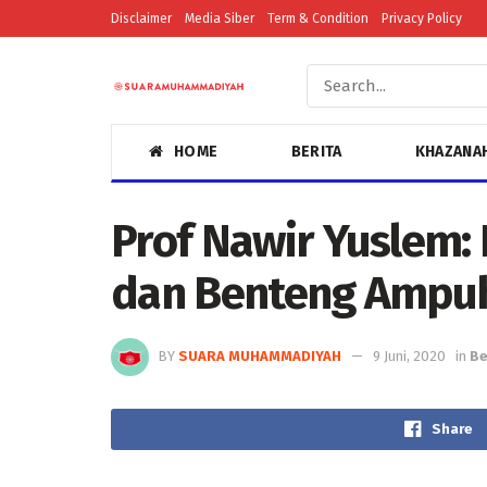
Disclaimer
Media Siber
Term & Condition
Privacy Policy
HOME
BERITA
KHAZANA
Prof Nawir Yuslem:
dan Benteng Ampuh
BY
SUARA MUHAMMADIYAH
9 Juni, 2020
in
Be
Share