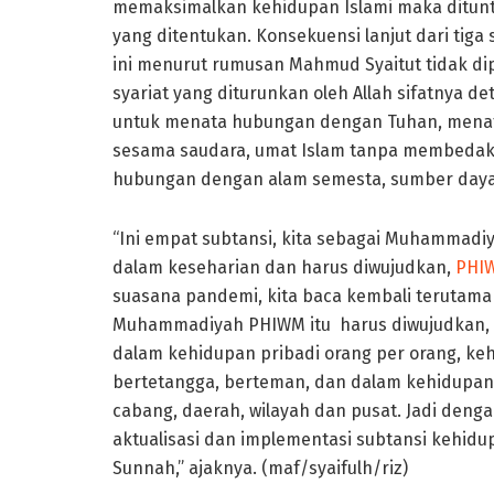
memaksimalkan kehidupan Islami maka ditunt
yang ditentukan. Konsekuensi lanjut dari tiga
ini menurut rumusan Mahmud Syaitut tidak dip
syariat yang diturunkan oleh Allah sifatnya det
untuk menata hubungan dengan Tuhan, mena
sesama saudara, umat Islam tanpa membedaka
hubungan dengan alam semesta, sumber day
“Ini empat subtansi, kita sebagai Muhammadi
dalam keseharian dan harus diwujudkan,
PHI
suasana pandemi, kita baca kembali terutama
Muhammadiyah PHIWM itu harus diwujudkan, su
dalam kehidupan pribadi orang per orang, ke
bertetangga, berteman, dan dalam kehidupan b
cabang, daerah, wilayah dan pusat. Jadi de
aktualisasi dan implementasi subtansi kehidup
Sunnah,” ajaknya. (maf/syaifulh/riz)