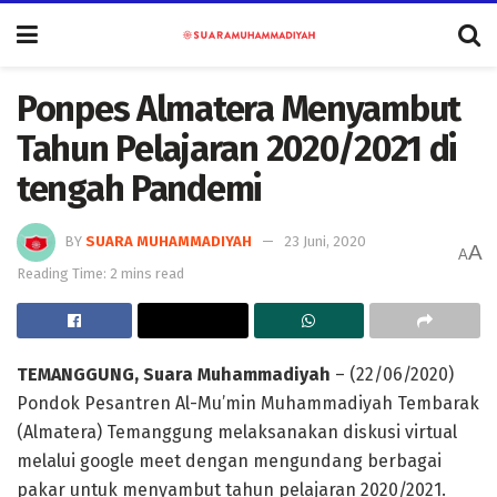
Ponpes Almatera Menyambut
Tahun Pelajaran 2020/2021 di
tengah Pandemi
BY
SUARA MUHAMMADIYAH
23 Juni, 2020
A
A
Reading Time: 2 mins read
TEMANGGUNG
, Suara Muhammadiyah
– (22/06/2020)
Pondok Pesantren Al-Mu’min Muhammadiyah Tembarak
(Almatera) Temanggung melaksanakan diskusi virtual
melalui google meet dengan mengundang berbagai
pakar untuk menyambut tahun pelajaran 2020/2021.