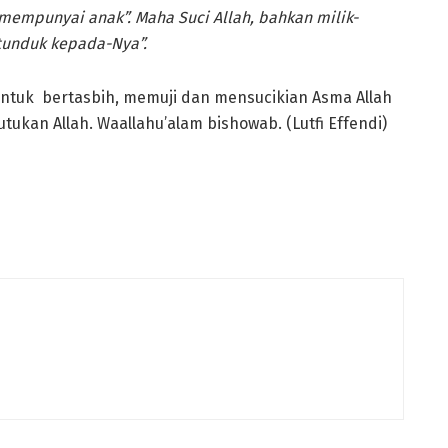
 mempunyai anak”. Maha Suci Allah, bahkan milik-
 tunduk kepada-Nya”.
 untuk bertasbih, memuji dan mensucikian Asma Allah
kan Allah. Waallahu’alam bishowab. (Lutfi Effendi)