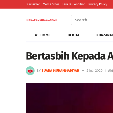
Disclaimer
Media Siber
Term & Condition
Privacy Policy
HOME
BERITA
KHAZANA
Bertasbih Kepada 
BY
SUARA MUHAMMADIYAH
2 Juli, 2020
in
Ak