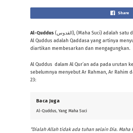
Share
Al-Quddus
(القدوس), (Maha Suci) adalah satu dari Asma Al Husna yang dipunyai Allah. Kata dasar dari
Al Quddus adalah Qaddasa yang artinya menyu
diartikan membesarkan dan mengagungkan.
Al Quddus dalam Al Qur’an ada pada urutan k
sebelumnya menyebut Ar Rahman, Ar Rahim dan A
23:
Baca Juga
Al-Quddus, Yang Maha Suci
“Dialah Allah tidak ada tuhan selain Dia. Maha