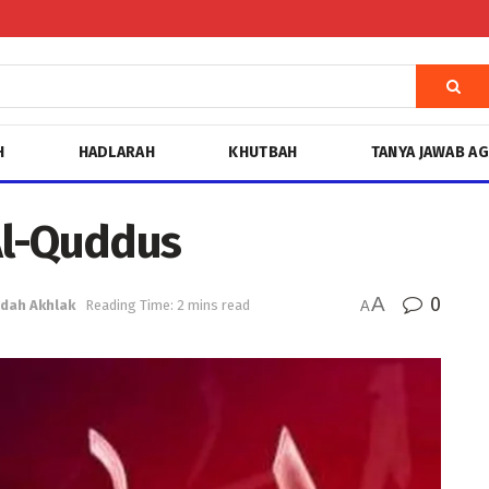
H
HADLARAH
KHUTBAH
TANYA JAWAB A
Al-Quddus
A
0
idah Akhlak
Reading Time: 2 mins read
A