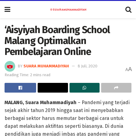
‘Aisyiyah Boarding School
Malang Optimalkan
Pembelajaran Online
BY
SUARA MUHAMMADIYAH
8 Juli, 2020
A
A
Reading Time: 2 mins read
MALANG, Suara Muhammadiyah
– Pandemi yang terjadi
sejak akhir tahun 2019 hingga saat ini menyebabkan
berbagai sektor harus memutar berbagai cara untuk
dapat melakukan aktifitas seperti biasanya. Di dunia
pendidikan juga menjadi imbas atas pandemi yang