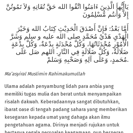
يَاأَيُّهاَ الَّذِينَ ءَامَنُوا اتَّقُوا الله حَقَّ تُقَاتِهِ وَلاَ تَمُوتُنَّ
إِلاَّ وَأَنتُم مُّسْلِمُونَ
أَمَّا بَعْدُ: فَإِنَّ أَصْدَقَ الْحَدِيْثِ كِتَابُ الله وَخَيْرَ
الْهَدْيِ هَدْيُ مُحَمَّدٍ صلى الله عليه و سلم وَشَرَّ
الْأُمُوْرِ مُحْدَثَاتُهَا، وَكُلَّ مُحْدَثَةٍ بِدْعَةٌ، وَكُلَّ بِدْعَةٍ
ضَلَالَةٌ، وَكُلَّ ضَلَالَةٍ فِي النَّارِ. اللهم صَل عَلَى
مُحَمدٍ، وَعَلَى آلِهِ وَصَحْبِهِ وَسَلمْ.
Ma’asyiral Muslimin Rahimakumullah
Ulama adalah penyambung lidah para anbia yang
memiliki tugas mulia dan berat untuk menyampaikan
risalah dakwah. Keberadaannya sangat dibutuhkan,
ibarat oase di tengah padang sahara yang memberikan
kesegaran kepada umat yang dahaga akan ilmu
pengetahuan agama. Dirinya menjadi rujukan untuk
bertanya segala persoalan keagamaan, pun berperan