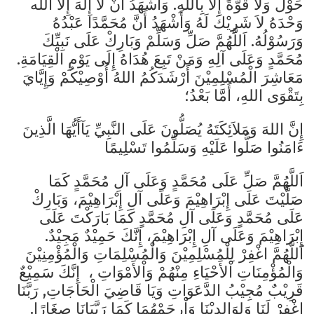
حَوْلَ وَلاَ قُوَّةَ إِلاَّ بِاللهِ. وَأَشْهَدُ أَنْ لاَ إِلَهَ إِلاَّ الله
وَحْدَهُ لاَ شَرِيْكَ لَهُ وَأَشْهَدُ أَنَّ مُحَمَّدًا عَبْدُهُ
وَرَسُوْلُهُ. اَللَّهُمَّ صَلِّ وَسَلِّمْ وَبَارِكْ عَلَى نَبِيِّكَ
مُحَمَّدٍ وَعَلَى آلِهِ وَمَنْ تَبِعَ هُدَاهُ إِلَى يَوْمِ الْقِيَامَةِ.
مَعَاشِرَ الْمُسْلِمِيْنَ أَرْشَدَكُمُ اللهُ أُوْصِيْكُمْ وَإِيَّايَ
بِتَقْوَى اللهِ، أَمَّا بَعْدُ؛
إِنَّ اللهَ وَمَلاَئِكَتَهُ يُصَلُّونَ عَلَى النَّبِيِّ يَآأَيُّهَا الَّذِينَ
ءَامَنُوا صَلُّوا عَلَيْهِ وَسَلِّمُوا تَسْلِيمًا
اَللَّهُمَّ صَلِّ عَلَى مُحَمَّدٍ وَعَلَى آلِ مُحَمَّدٍ كَمَا
صَلَّيْتَ عَلَى إِبْرَاهِيْمَ وَعَلَى آلِ إِبْرَاهِيْمَ، وَبَارِكْ
عَلَى مُحَمَّدٍ وَعَلَى آلِ مُحَمَّدٍ كَمَا بَارَكْتَ عَلَى
إِبْرَاهِيْمَ وَعَلَى آلِ إِبْرَاهِيْمَ، إِنَّكَ حَمِيْدٌ مَجِيْدٌ.
اَللَّهُمَّ اغْفِرْ لِلْمُسْلِمِيْنَ وَالْمُسْلِمَاتِ وَالْمُؤْمِنِيْنَ
وَالْمُؤْمِنَاتِ اْلأَحْيَاءِ مِنْهُمْ وَاْلأَمْوَاتِ ، إِنَّكَ سَمِيْعٌ
قَرِيْبٌ مُجِيْبُ الدَّعَوَاتِ وَيَا قَاضِيَ الْحَاجَاتِ, رَبَّنَا
اغْفِرْ لَنَا وَلِوَالِدِيْنَا وَاْرحَمْهُمَا كَمَا رَبَّيَانَا صِغَارًا.