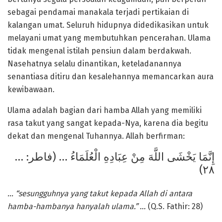
sebagai pendamai manakala terjadi pertikaian di
kalangan umat. Seluruh hidupnya didedikasikan untuk
melayani umat yang membutuhkan pencerahan. Ulama
tidak mengenal istilah pensiun dalam berdakwah.
Nasehatnya selalu dinantikan, keteladanannya
senantiasa ditiru dan kesalehannya memancarkan aura
kewibawaan.
Ulama adalah bagian dari hamba Allah yang memiliki
rasa takut yang sangat kepada-Nya, karena dia begitu
dekat dan mengenal Tuhannya. Allah berfirman:
… إِنَّمَا يَخْشَى اللَّهَ مِنْ عِبَادِهِ الْعُلَمَاءُ … (فاطر:
٢٨)
… “sesungguhnya yang takut kepada Allah di antara
hamba-hambanya hanyalah ulama.” …
(Q.S. Fathir: 28)