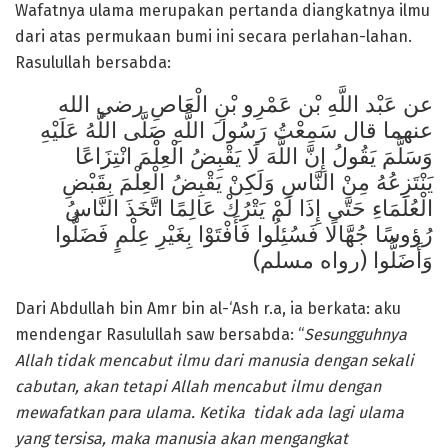
Wafatnya ulama merupakan pertanda diangkatnya ilmu
dari atas permukaan bumi ini secara perlahan-lahan.
Rasulullah bersabda:
عن عَبْد اللَّهِ بْن عَمْرِو بْنِ الْعَاصِ رضي الله
عنهما قال سَمِعْتُ رَسُولَ اللَّهِ صَلَّى اللَّهُ عَلَيْهِ
وَسَلَّمَ يَقُولُ إِنَّ اللَّهَ لَا يَقْبِضُ الْعِلْمَ انْتِزَاعًا
يَنْتَزِعُهُ مِنْ النَّاسِ وَلَكِنْ يَقْبِضُ الْعِلْمَ بِقَبْضِ
الْعُلَمَاءِ حَتَّى إِذَا لَمْ يَتْرُكْ عَالِمًا اتَّخَذَ النَّاسُ
رُؤوسًا جُهَّالًا فَسُئِلُوا فَأَفْتَوْا بِغَيْرِ عِلْمٍ فَضَلُّوا
وَأَضَلُّوا (رواه مسلم)
Dari Abdullah bin Amr bin al-‘Ash r.a, ia berkata: aku
mendengar Rasulullah saw bersabda: “
Sesungguhnya
Allah tidak mencabut ilmu dari manusia dengan sekali
cabutan, akan tetapi Allah mencabut ilmu dengan
mewafatkan para ulama. Ketika tidak ada lagi ulama
yang tersisa,
maka
manusia akan me
ngangkat