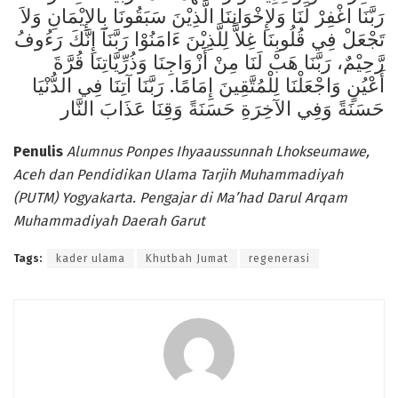
رَبَّنَا اغْفِرْ لَنَا وَلإِخْوَانِنَا الَّذِيْنَ سَبَقُونَا بِالإِيْمَانِ وَلاَ
تَجْعَلْ فِي قُلُوبِنَا غِلاًّ لِلَّذِيْنَ ءَامَنُوْا رَبَّنَآ إِنَّكَ رَءُوفُ
رَّحِيْمٌ، رَبَّنَا هَبْ لَنَا مِنْ أَزْوَاجِنَا وَذُرِّيَّاتِنَا قُرَّةَ
أَعْيُنٍ وَاجْعَلْنَا لِلْمُتَّقِينَ إِمَامًا. رَبَّنَا آتِنَا فِي الدُّنْيَا
حَسَنَةً وَفِي الآخِرَةِ حَسَنَةً وَقِنَا عَذَابَ النَّار
Penulis
Alumnus Ponpes Ihyaaussunnah Lhokseumawe,
Aceh dan Pendidikan Ulama Tarjih Muhammadiyah
(PUTM) Yogyakarta. Pengajar di Ma’had Darul Arqam
Muhammadiyah Daerah Garut
Tags:
kader ulama
Khutbah Jumat
regenerasi