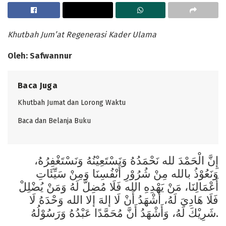
Khutbah Jum’at Regenerasi Kader Ulama
Oleh: Safwannur
Baca Juga
Khutbah Jumat dan Lorong Waktu
Baca dan Belanja Buku
إِنَّ الْحَمْدَ لله نَحْمَدُهُ وَنَسْتَعِيْنُهُ وَنَسْتَغْفِرُهُ،
وَنَعُوْذُ بالله مِنْ شُرُوْرِ أَنْفُسِنَا وَمِنْ سَيِّئَاتِ
أَعْمَالِنَا، مَنْ يَهْدِهِ الله فَلَا مُضِلَّ لَهُ وَمَنْ يُضْلِلْ
فَلَا هَادِيَ لَهُ، أَشْهَدُ أَنْ لَا إلهَ إلا الله وَحْدَهُ لَا
شَرِيْكَ لَهُ، وَأَشْهَدُ أَنَّ مُحَمَّدًا عَبْدُهُ وَرَسُوْلُهُ.