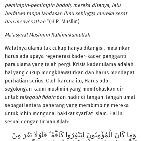
pemimpin-pemimpin bodoh
,
mereka
di
tanya
, lalu
berfatwa tanpa landasan ilmu sehingga
mereka
sesat
dan menyesatkan.”
(H.R. Muslim)
Ma’asyiral Muslimin Rahimakumullah
Wafatnya ulama tak cukup hanya ditangisi, melainkan
harus ada upaya regenerasi kader-kader pengganti
para ulama yang telah pergi. Krisis kader ulama adalah
hal yang cukup mengkhawatirkan dan harus mendapat
perhatian serius. Oleh karena itu, Harus ada
segolongan kaum muslimin yang memfokuskan diri
untuk
tafaqquh fiddin
dan hadir di tengah-tengah umat
sebagai lentera penerang yang membimbing mereka
untuk lebih mengenal hakikat syari’at Islam. Hal ini
sesuai dengan firman Allah:
وَمَا كَانَ الْمُؤْمِنُونَ لِيَنْفِرُوا كَافَّةً ۚ فَلَوْلَا نَفَرَ مِنْ