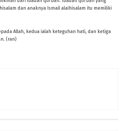
hikmah dari ibadah qurban. Ibadah qurban yang
hisalam dan anaknya Ismail alaihisalam itu memiliki
ada Allah, kedua ialah keteguhan hati, dan ketiga
. (ran)