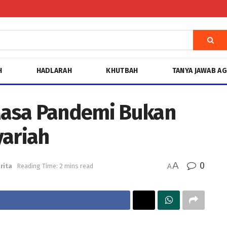
H
HADLARAH
KHUTBAH
TANYA JAWAB A
asa Pandemi Bukan
ariah
A
0
rita
Reading Time: 2 mins read
A