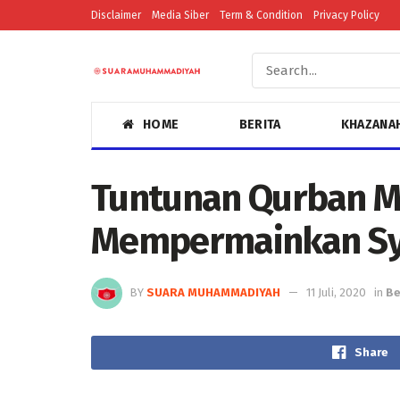
Disclaimer
Media Siber
Term & Condition
Privacy Policy
HOME
BERITA
KHAZANA
Tuntunan Qurban M
Mempermainkan Sy
BY
SUARA MUHAMMADIYAH
11 Juli, 2020
in
Be
Share