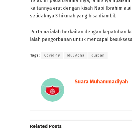
Terakhir pada ceramahnya, ia menyampaikan 
kaitannya erat dengan kisah Nabi Ibrahim alai
setidaknya 3 hikmah yang bisa diambil.
Pertama ialah berkaitan dengan kepatuhan kep
ialah pengorbanan untuk mencapai kesuksesan
Tags:
Covid-19
Idul Adha
qurban
Suara Muhammadiyah
Related
Posts